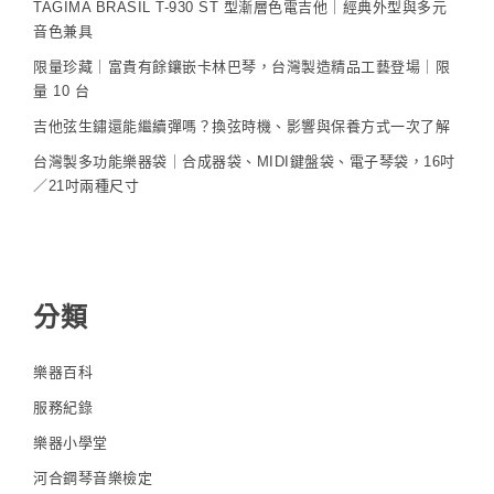
TAGIMA BRASIL T-930 ST 型漸層色電吉他｜經典外型與多元
音色兼具
限量珍藏｜富貴有餘鑲嵌卡林巴琴，台灣製造精品工藝登場｜限
量 10 台
吉他弦生鏽還能繼續彈嗎？換弦時機、影響與保養方式一次了解
台灣製多功能樂器袋｜合成器袋、MIDI鍵盤袋、電子琴袋，16吋
／21吋兩種尺寸
分類
樂器百科
服務紀錄
樂器小學堂
河合鋼琴音樂檢定