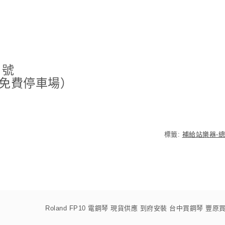
 號
免費停車場）
標籤:
補給站樂器-
Roland FP10 電鋼琴 現貨供應 到府安裝 台中買鋼琴 豐原