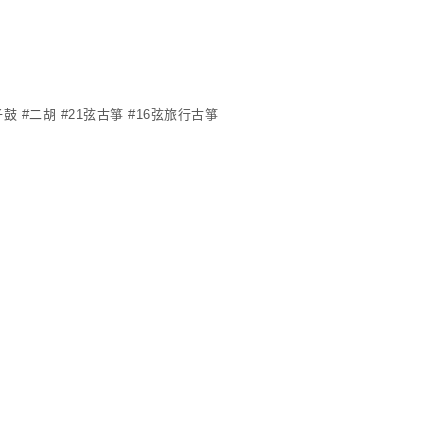
鼓 #二胡 #21弦古箏 #16弦旅行古箏