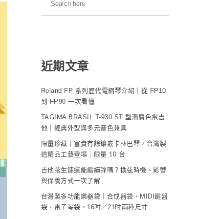
近期文章
Roland FP 系列歷代電鋼琴介紹｜從 FP10
到 FP90 一次看懂
TAGIMA BRASIL T-930 ST 型漸層色電吉
他｜經典外型與多元音色兼具
限量珍藏｜富貴有餘鑲嵌卡林巴琴，台灣製
造精品工藝登場｜限量 10 台
吉他弦生鏽還能繼續彈嗎？換弦時機、影響
與保養方式一次了解
台灣製多功能樂器袋｜合成器袋、MIDI鍵盤
袋、電子琴袋，16吋／21吋兩種尺寸