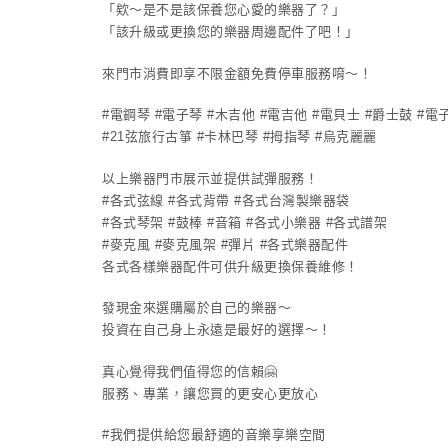
「欸～是不是該保養您心愛的樂器了？」
「該升級或更換您的樂器周邊配件了吧！」
來門市消費即享不限金額免費停車服務唷～！
#電鋼琴 #電子琴 #木吉他 #電吉他 #電貝士 #爵士鼓 #電子
#21弦旅行古箏 #卡林巴琴 #拇指琴 #烏克麗麗
以上樂器門市展示並提供試彈服務！
#各式弦線 #各式背帶 #各式台灣製樂器袋
#各式琴架 #鼓棒 #音箱 #各式小樂器 #各式譜架
#麥克風 #麥克風架 #彈片 #各式樂器配件
各式各樣樂器配件可供升級更換保養維修！
發現金來選購屬於自己的樂器～
投資在自己身上永遠是最好的選擇～！
真心覺得我們值得您的信賴🤗
服務、專業，讓您買的更安心更放心
#我們提供給您最舒適的音樂享樂空間