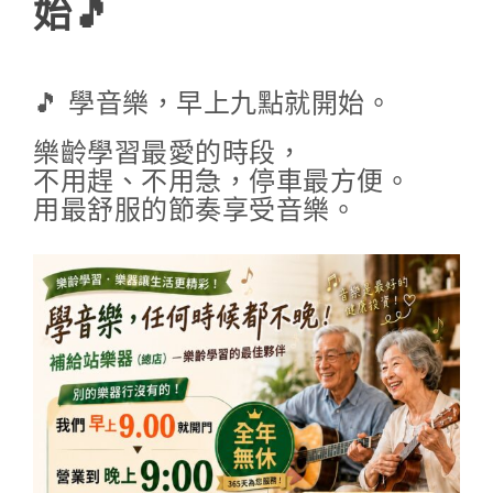
始🎵
🎵 學音樂，早上九點就開始。
樂齡學習最愛的時段，
不用趕、不用急，停車最方便。
用最舒服的節奏享受音樂。