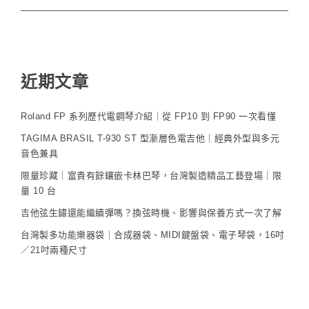
近期文章
Roland FP 系列歷代電鋼琴介紹｜從 FP10 到 FP90 一次看懂
TAGIMA BRASIL T-930 ST 型漸層色電吉他｜經典外型與多元
音色兼具
限量珍藏｜富貴有餘鑲嵌卡林巴琴，台灣製造精品工藝登場｜限
量 10 台
吉他弦生鏽還能繼續彈嗎？換弦時機、影響與保養方式一次了解
台灣製多功能樂器袋｜合成器袋、MIDI鍵盤袋、電子琴袋，16吋
／21吋兩種尺寸