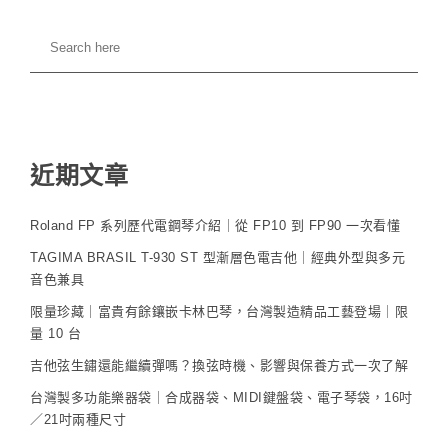
近期文章
Roland FP 系列歷代電鋼琴介紹｜從 FP10 到 FP90 一次看懂
TAGIMA BRASIL T-930 ST 型漸層色電吉他｜經典外型與多元
音色兼具
限量珍藏｜富貴有餘鑲嵌卡林巴琴，台灣製造精品工藝登場｜限
量 10 台
吉他弦生鏽還能繼續彈嗎？換弦時機、影響與保養方式一次了解
台灣製多功能樂器袋｜合成器袋、MIDI鍵盤袋、電子琴袋，16吋
／21吋兩種尺寸