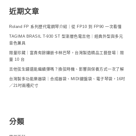
近期文章
Roland FP 系列歷代電鋼琴介紹｜從 FP10 到 FP90 一次看懂
TAGIMA BRASIL T-930 ST 型漸層色電吉他｜經典外型與多元
音色兼具
限量珍藏｜富貴有餘鑲嵌卡林巴琴，台灣製造精品工藝登場｜限
量 10 台
吉他弦生鏽還能繼續彈嗎？換弦時機、影響與保養方式一次了解
台灣製多功能樂器袋｜合成器袋、MIDI鍵盤袋、電子琴袋，16吋
／21吋兩種尺寸
分類