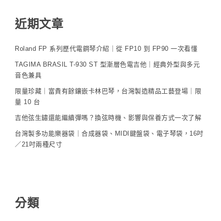
近期文章
Roland FP 系列歷代電鋼琴介紹｜從 FP10 到 FP90 一次看懂
TAGIMA BRASIL T-930 ST 型漸層色電吉他｜經典外型與多元
音色兼具
限量珍藏｜富貴有餘鑲嵌卡林巴琴，台灣製造精品工藝登場｜限
量 10 台
吉他弦生鏽還能繼續彈嗎？換弦時機、影響與保養方式一次了解
台灣製多功能樂器袋｜合成器袋、MIDI鍵盤袋、電子琴袋，16吋
／21吋兩種尺寸
分類