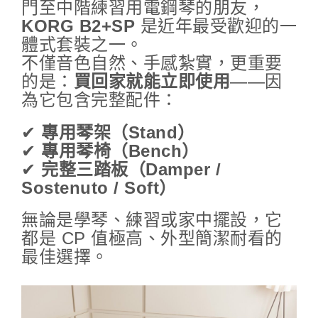
門至中階練習用電鋼琴的朋友，
KORG B2+SP
是近年最受歡迎的一
體式套裝之一。
不僅音色自然、手感紮實，更重要
的是：
買回家就能立即使用
——因
為它包含完整配件：
✔
專用琴架（Stand）
✔
專用琴椅（Bench）
✔
完整三踏板（Damper /
Sostenuto / Soft）
無論是學琴、練習或家中擺設，它
都是 CP 值極高、外型簡潔耐看的
最佳選擇。