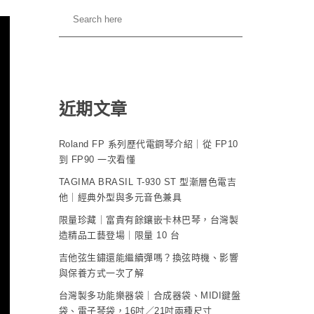
近期文章
Roland FP 系列歷代電鋼琴介紹｜從 FP10
到 FP90 一次看懂
TAGIMA BRASIL T-930 ST 型漸層色電吉
他｜經典外型與多元音色兼具
限量珍藏｜富貴有餘鑲嵌卡林巴琴，台灣製
造精品工藝登場｜限量 10 台
吉他弦生鏽還能繼續彈嗎？換弦時機、影響
與保養方式一次了解
台灣製多功能樂器袋｜合成器袋、MIDI鍵盤
袋、電子琴袋，16吋／21吋兩種尺寸