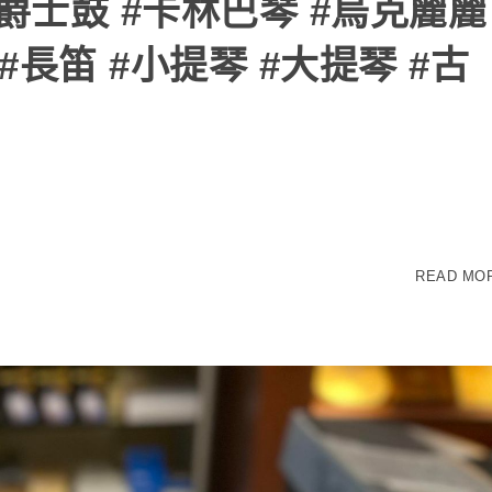
#爵士鼓 #卡林巴琴 #烏克麗麗
#長笛 #小提琴 #大提琴 #古
READ MO