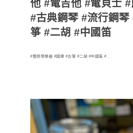
他 #電吉他 #電貝士 
#古典鋼琴 #流行鋼琴 
箏 #二胡 #中國笛
#豐原學樂器 #國樂 #古箏 #二胡 #中國笛 #…