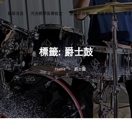
頁
最新消息
河合鋼琴音樂檢定
豐原學吉他
樂器商店
蝦皮
標籤:
爵士鼓
Home
爵士鼓