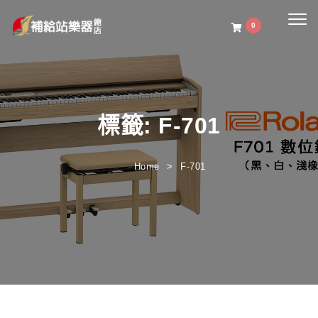
Togg
0
navig
標籤:
F-701
Home
F-701