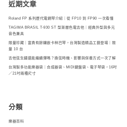
近期文章
Roland FP 系列歷代電鋼琴介紹｜從 FP10 到 FP90 一次看懂
TAGIMA BRASIL T-930 ST 型漸層色電吉他｜經典外型與多元
音色兼具
限量珍藏｜富貴有餘鑲嵌卡林巴琴，台灣製造精品工藝登場｜限
量 10 台
吉他弦生鏽還能繼續彈嗎？換弦時機、影響與保養方式一次了解
台灣製多功能樂器袋｜合成器袋、MIDI鍵盤袋、電子琴袋，16吋
／21吋兩種尺寸
分類
樂器百科