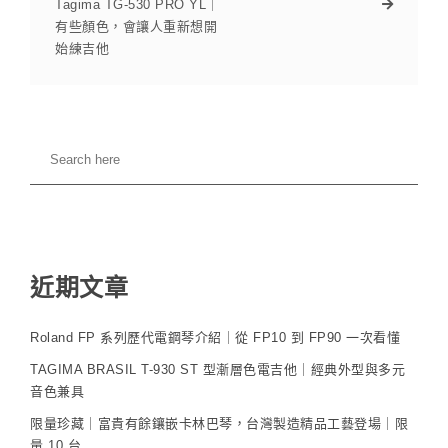
Tagima TG-530 PRO YL｜
有些顏色，會讓人重新想開
始練吉他
近期文章
Roland FP 系列歷代電鋼琴介紹｜從 FP10 到 FP90 一次看懂
TAGIMA BRASIL T-930 ST 型漸層色電吉他｜經典外型與多元
音色兼具
限量珍藏｜富貴有餘鑲嵌卡林巴琴，台灣製造精品工藝登場｜限
量 10 台