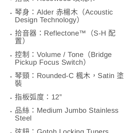
琴身：Alder 赤楊木（Acoustic
Design Technology）
拾音器：Reflectone™（S-H 配
置）
控制：Volume / Tone（Bridge
Pickup Focus Switch）
琴頸：Rounded-C 楓木，Satin 塗
裝
指板弧度：12”
品絲：Medium Jumbo Stainless
Steel
弦鈕：Gotoh Locking Tuners