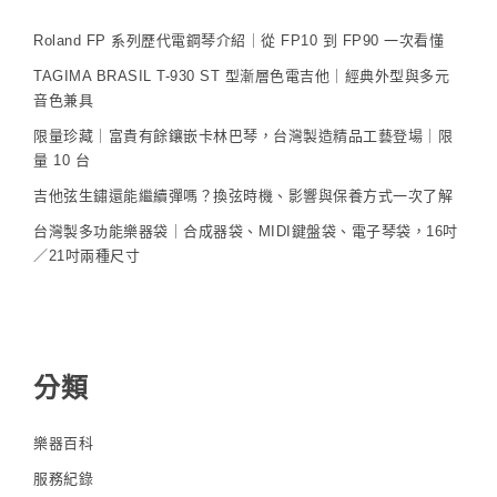
Roland FP 系列歷代電鋼琴介紹｜從 FP10 到 FP90 一次看懂
TAGIMA BRASIL T-930 ST 型漸層色電吉他｜經典外型與多元
音色兼具
限量珍藏｜富貴有餘鑲嵌卡林巴琴，台灣製造精品工藝登場｜限
量 10 台
吉他弦生鏽還能繼續彈嗎？換弦時機、影響與保養方式一次了解
台灣製多功能樂器袋｜合成器袋、MIDI鍵盤袋、電子琴袋，16吋
／21吋兩種尺寸
分類
樂器百科
服務紀錄