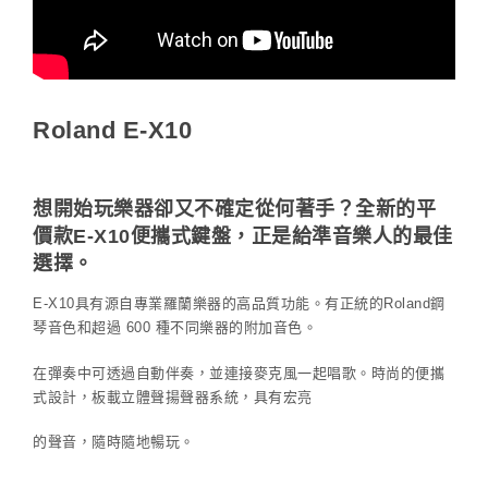
Roland E-X10
想開始玩樂器卻又不確定從何著手？全新的平
價款E-X10便攜式鍵盤，正是給準音樂人的最佳
選擇。
E-X10具有源自專業羅蘭樂器的高品質功能。有正統的Roland鋼
琴音色和超過 600 種不同樂器的附加音色。
在彈奏中可透過自動伴奏，並連接麥克風一起唱歌。時尚的便攜
式設計，板載立體聲揚聲器系統，具有宏亮
的聲音，隨時隨地暢玩。