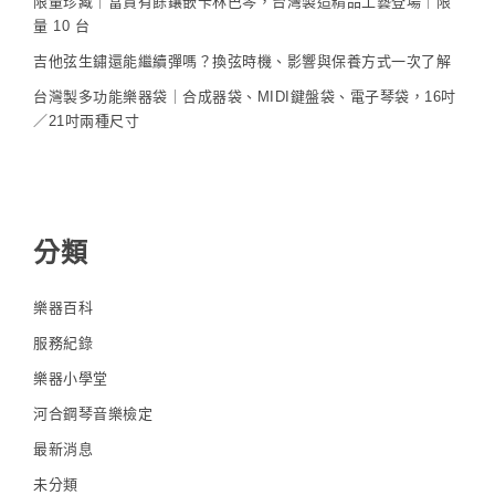
限量珍藏｜富貴有餘鑲嵌卡林巴琴，台灣製造精品工藝登場｜限
量 10 台
吉他弦生鏽還能繼續彈嗎？換弦時機、影響與保養方式一次了解
台灣製多功能樂器袋｜合成器袋、MIDI鍵盤袋、電子琴袋，16吋
／21吋兩種尺寸
分類
樂器百科
服務紀錄
樂器小學堂
河合鋼琴音樂檢定
最新消息
未分類