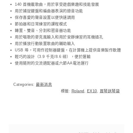
140 首機載歌曲，用於享受遊戲樂趣和技能發展
用於捕捉鍵盤和編曲器表演的錄音功能
保存喜愛的聲音設置以便快速調用
節拍器和日常練習的課程模式
轉置、雙音、分割和琶音器功能
用於唱歌的麥克風輸入和用於安靜練習的耳機插孔
用於播放行動裝置歌曲的輔助輸入
USB 埠，可用作控制器鍵盤，在計算機上提供音樂製作軟體
輕巧的設計（3.9 千克/8.6 磅），便於運輸
使用隨附的交流適配器或六節AA電池運行
Categories:
最新消息
標籤:
Roland
,
EX10
,
買琴送琴袋