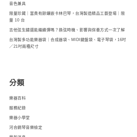
音色兼具
限量珍藏｜富貴有餘鑲嵌卡林巴琴，台灣製造精品工藝登場｜限
量 10 台
吉他弦生鏽還能繼續彈嗎？換弦時機、影響與保養方式一次了解
台灣製多功能樂器袋｜合成器袋、MIDI鍵盤袋、電子琴袋，16吋
／21吋兩種尺寸
分類
樂器百科
服務紀錄
樂器小學堂
河合鋼琴音樂檢定