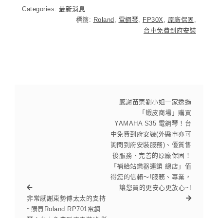
Categories:
最新消息
標籤:
Roland
,
電鋼琴
,
FP30X
,
原廠保固
,
台中免費到府安裝
感謝苗栗劉小姐一家透過
「蝦皮商場」購買
YAMAHA S35 電鋼琴！台
中免費到府安裝(外縣市亦可
詢問到府安裝服務)、優質售
後服務、完善的原廠保固！
「補給站樂器連鎖 總店」值
得您的信賴～!服務、專業，
讓您買的更安心更放心~!
非常感謝東勢傅太太的支持
~購買Roland RP701電鋼