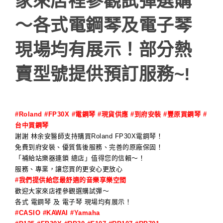
家來店裡參觀試彈選購
～各式電鋼琴及電子琴
現場均有展示！部分熱
賣型號提供預訂服務~!
#Roland #FP30X #電鋼琴 #現貨供應 #到府安裝 #豐原買鋼琴 #
台中買鋼琴
謝謝 林余安醫師支持購買Roland FP30X電鋼琴！
免費到府安裝、優質售後服務、完善的原廠保固！
「補給站樂器連鎖 總店」值得您的信賴～！
服務、專業，讓您買的更安心更放心
#我們提供給您最舒適的音樂享樂空間
歡迎大家來店裡參觀選購試彈～
各式 電鋼琴 及 電子琴 現場均有展示！
#CASIO #KAWAI #Yamaha