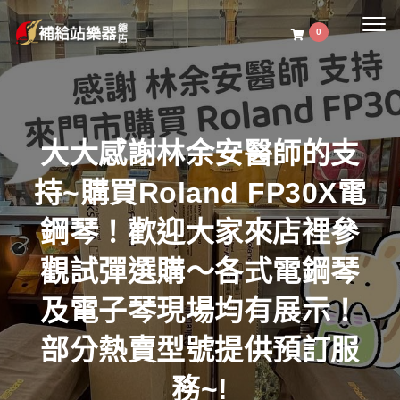
Togg
0
navig
大大感謝林余安醫師的支
持~購買Roland FP30X電
鋼琴！歡迎大家來店裡參
觀試彈選購～各式電鋼琴
及電子琴現場均有展示！
部分熱賣型號提供預訂服
務~!