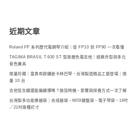
近期文章
Roland FP 系列歷代電鋼琴介紹｜從 FP10 到 FP90 一次看懂
TAGIMA BRASIL T-930 ST 型漸層色電吉他｜經典外型與多元
音色兼具
限量珍藏｜富貴有餘鑲嵌卡林巴琴，台灣製造精品工藝登場｜限
量 10 台
吉他弦生鏽還能繼續彈嗎？換弦時機、影響與保養方式一次了解
台灣製多功能樂器袋｜合成器袋、MIDI鍵盤袋、電子琴袋，16吋
／21吋兩種尺寸