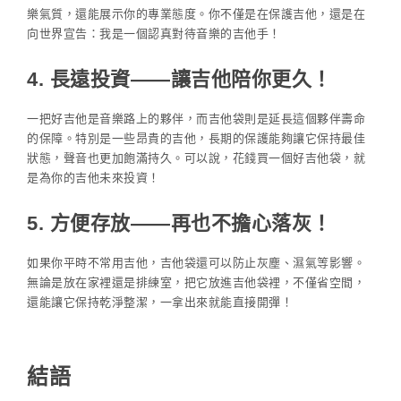
樂氣質，還能展示你的專業態度。你不僅是在保護吉他，還是在
向世界宣告：我是一個認真對待音樂的吉他手！
4.
長遠投資——讓吉他陪你更久！
一把好吉他是音樂路上的夥伴，而吉他袋則是延長這個夥伴壽命
的保障。特別是一些昂貴的吉他，長期的保護能夠讓它保持最佳
狀態，聲音也更加飽滿持久。可以說，花錢買一個好吉他袋，就
是為你的吉他未來投資！
5.
方便存放——再也不擔心落灰！
如果你平時不常用吉他，吉他袋還可以防止灰塵、濕氣等影響。
無論是放在家裡還是排練室，把它放進吉他袋裡，不僅省空間，
還能讓它保持乾淨整潔，一拿出來就能直接開彈！
結語