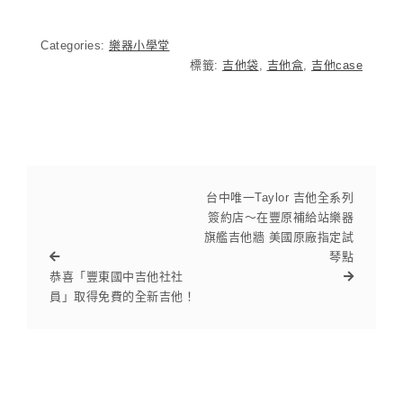
Categories:
樂器小學堂
標籤:
吉他袋
,
吉他盒
,
吉他case
台中唯一Taylor 吉他全系列
簽約店～在豐原補給站樂器
旗艦吉他牆 美國原廠指定試
琴點
恭喜「豐東國中吉他社社
員」取得免費的全新吉他！