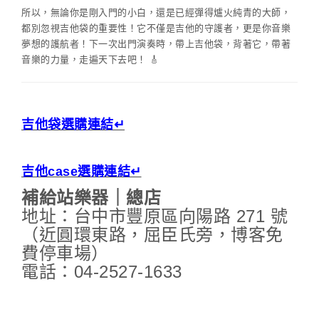
所以，無論你是剛入門的小白，還是已經彈得爐火純青的大師，
都別忽視吉他袋的重要性！它不僅是吉他的守護者，更是你音樂
夢想的護航者！下一次出門演奏時，帶上吉他袋，背著它，帶著
音樂的力量，走遍天下去吧！ 🎸
吉他袋選購連結↵
吉他case選購連結↵
補給站樂器｜總店
地址：台中市豐原區向陽路 271 號
（近圓環東路，屈臣氏旁，博客免
費停車場）
電話：04-2527-1633