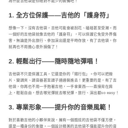
為什麼吉他袋是你絕對不能少的裝備吧！
1.
全方位保護——吉他的「護身符」
想像一下，沒有吉他袋，吉他可能會被刮花、磕碰甚至受潮。而
一個好的吉他袋就像吉他的「護身符」，可以保護它免受外界傷
害。無論是外出旅行、參加演出還是平時存放，有了吉他袋，你
就再也不用擔心意外損傷了！
2.
輕鬆出行——隨時隨地彈唱！
吉他袋不只是保護工具，它還是你的「隨行包」。你可以把撥
片、變調夾、調音器甚至譜子通通裝進去！更重要的是，有了吉
他袋，你再也不用一手抱著吉他，一手拿東西——直接背在肩
上，輕鬆自由，想去哪兒彈就去哪兒彈，旅行、演出都so easy！
3.
專業形象——提升你的音樂風範！
對於喜歡吉他的小夥伴來說，擁有一個酷炫的吉他袋不僅方便，
還是一種身份的象徵。一個設計精美的吉他袋不僅能提升你的音