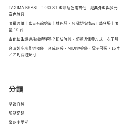
TAGIMA BRASIL T-930 ST 型漸層色電吉他｜經典外型與多元
音色兼具
限量珍藏｜富貴有餘鑲嵌卡林巴琴，台灣製造精品工藝登場｜限
量 10 台
吉他弦生鏽還能繼續彈嗎？換弦時機、影響與保養方式一次了解
台灣製多功能樂器袋｜合成器袋、MIDI鍵盤袋、電子琴袋，16吋
／21吋兩種尺寸
分類
樂器百科
服務紀錄
樂器小學堂