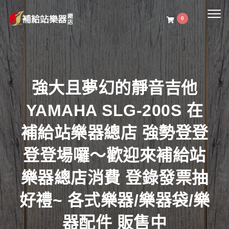
Togg
0
navig
強大且夢幻的靜音吉他
YAMAHA SLG-200S 在
補給站樂器總店 強勢登登
登登場囉～歡迎來補給站
樂器總店消費 登錄發票抽
好禮~ 各式樂器/樂器袋/樂
器配件 販售中