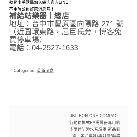
動動小手點擊加入總店官方LINE！
不定時公佈好康消息喔！
補給站樂器｜總店
地址：台中市豐原區向陽路 271 號
（近圓環東路，屈臣氏旁，博客免
費停車場）
電話：04-2527-1633
Categories:
最新消息
JBL EON ONE COMPACT
行動便攜式PA揚聲器專用的
多用途防潑水音箱罩 新品到
貨！各式樂器/樂器袋/樂器