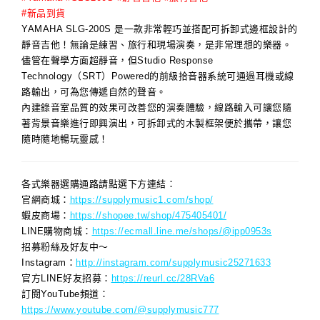
#新品到貨
YAMAHA SLG-200S 是一款非常輕巧並搭配可拆卸式邊框設計的
靜音吉他！無論是練習、旅行和現場演奏，是非常理想的樂器。
儘管在聲學方面超靜音，但Studio Response
Technology（SRT）Powered的前級拾音器系統可通過耳機或線
路輸出，可為您傳遞自然的聲音。
內建錄音室品質的效果可改善您的演奏體驗，線路輸入可讓您隨
著背景音樂進行即興演出，可拆卸式的木製框架便於攜帶，讓您
隨時隨地暢玩靈感！
各式樂器選購通路請點選下方連結：
官網商城：
https://supplymusic1.com/shop/
蝦皮商場：
https://shopee.tw/shop/475405401/
LINE購物商城：
https://ecmall.line.me/shops/@ipp0953s
招募粉絲及好友中～
Instagram：
http://instagram.com/supplymusic25271633
官方LINE好友招募：
https://reurl.cc/28RVa6
訂閱YouTube頻道：
https://www.youtube.com/@supplymusic777