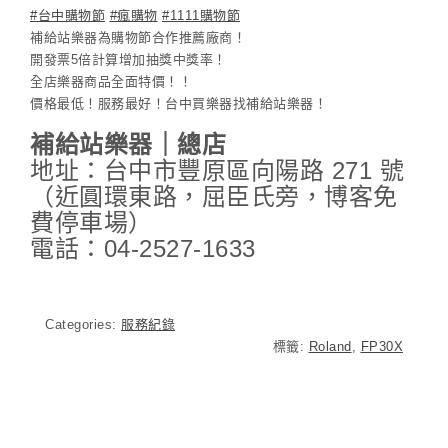
#台中購物節
#瘋購物
#1111購物節
補給站樂器為購物節合作推薦廠商！
開發票5倍計算增加抽獎中獎率！
全店樂器商品全面特價！！
價格最低！服務最好！台中買樂器找補給站樂器！
補給站樂器｜總店
地址：台中市豐原區向陽路 271 號
（近圓環東路，屈臣氏旁，博客免
費停車場）
電話：04-2527-1633
Categories:
服務紀錄
標籤:
Roland
,
FP30X