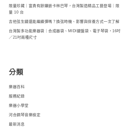
限量珍藏｜富貴有餘鑲嵌卡林巴琴，台灣製造精品工藝登場｜限
量 10 台
吉他弦生鏽還能繼續彈嗎？換弦時機、影響與保養方式一次了解
台灣製多功能樂器袋｜合成器袋、MIDI鍵盤袋、電子琴袋，16吋
／21吋兩種尺寸
分類
樂器百科
服務紀錄
樂器小學堂
河合鋼琴音樂檢定
最新消息