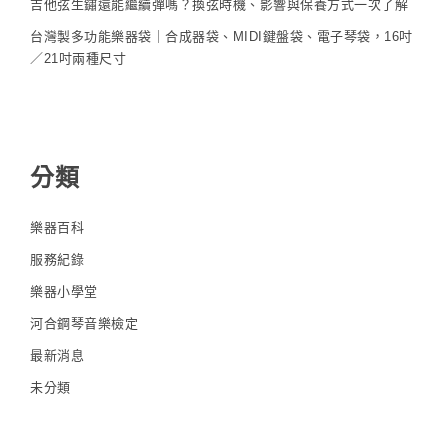
吉他弦生鏽還能繼續彈嗎？換弦時機、影響與保養方式一次了解
台灣製多功能樂器袋｜合成器袋、MIDI鍵盤袋、電子琴袋，16吋
／21吋兩種尺寸
分類
樂器百科
服務紀錄
樂器小學堂
河合鋼琴音樂檢定
最新消息
未分類