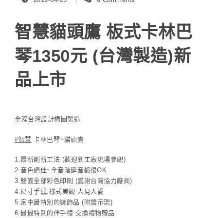
智慧貓頭鷹 板式卡林巴
琴1350元 (台灣製造)新
品上市
全程台灣設計構圖製造
#
智慧
卡林巴琴~貓頭鷹
1.最新創新工法 (歡迎到工廠現場參觀)
2.音色絕佳~全音階延音都很OK
3.雙面全部彩色印刷 (感謝台灣協力廠商)
4.尺寸手感.樣式美觀 人見人愛
5.家中最特別的裝飾品 (附展示架)
6.最最特別的伴手禮 交換禮物贈品