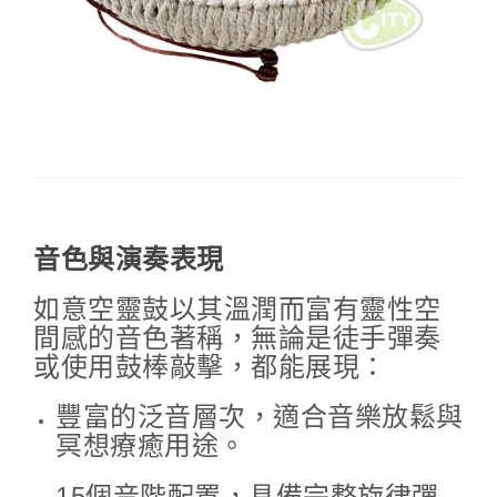
音色與演奏表現
如意空靈鼓以其溫潤而富有靈性空
間感的音色著稱，無論是徒手彈奏
或使用鼓棒敲擊，都能展現：
豐富的泛音層次，適合音樂放鬆與
冥想療癒用途。
15個音階配置，具備完整旋律彈