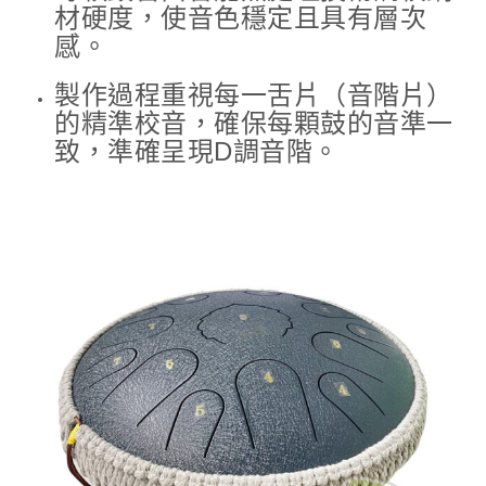
材硬度，使音色穩定且具有層次
感。
製作過程重視每一舌片（音階片）
的精準校音，確保每顆鼓的音準一
致，準確呈現D調音階。