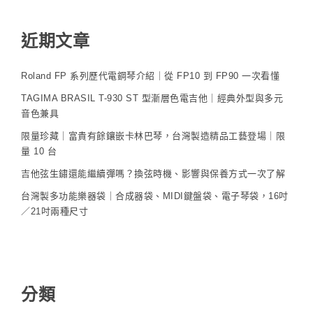
近期文章
Roland FP 系列歷代電鋼琴介紹｜從 FP10 到 FP90 一次看懂
TAGIMA BRASIL T-930 ST 型漸層色電吉他｜經典外型與多元
音色兼具
限量珍藏｜富貴有餘鑲嵌卡林巴琴，台灣製造精品工藝登場｜限
量 10 台
吉他弦生鏽還能繼續彈嗎？換弦時機、影響與保養方式一次了解
台灣製多功能樂器袋｜合成器袋、MIDI鍵盤袋、電子琴袋，16吋
／21吋兩種尺寸
分類