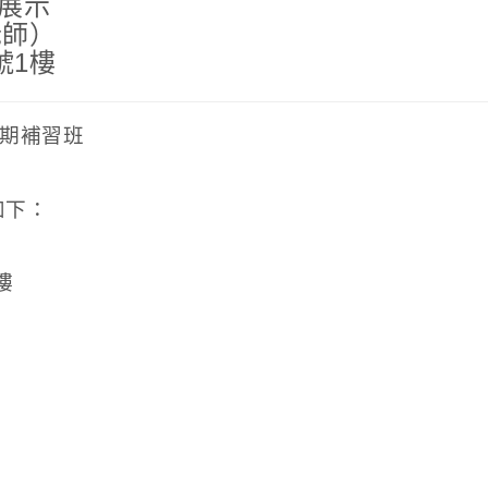
列展示
老師）
號1樓
短期補習班
如下：
樓