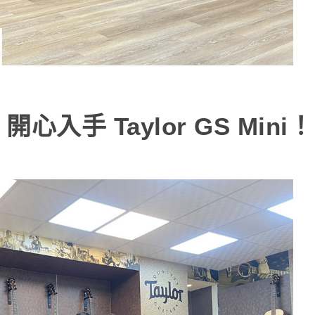
手 Taylor GS Mini！