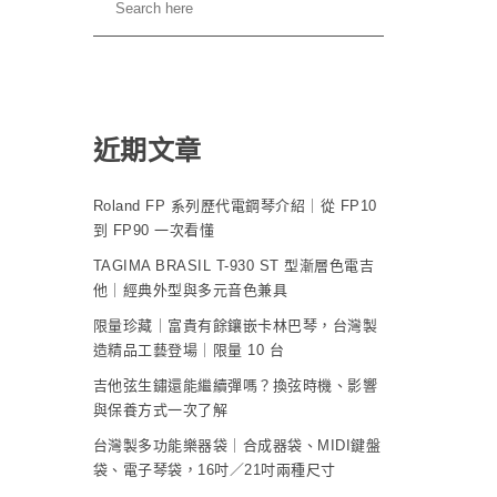
近期文章
Roland FP 系列歷代電鋼琴介紹｜從 FP10
到 FP90 一次看懂
TAGIMA BRASIL T-930 ST 型漸層色電吉
他｜經典外型與多元音色兼具
限量珍藏｜富貴有餘鑲嵌卡林巴琴，台灣製
造精品工藝登場｜限量 10 台
吉他弦生鏽還能繼續彈嗎？換弦時機、影響
與保養方式一次了解
台灣製多功能樂器袋｜合成器袋、MIDI鍵盤
袋、電子琴袋，16吋／21吋兩種尺寸