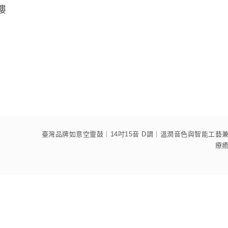
樓
臺灣品牌如意空靈鼓｜14吋15音 D調｜溫潤音色與智能工藝
療