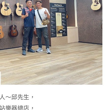
人～邱先生，
站樂器總店，