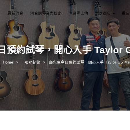
頁
最新消息
河合鋼琴音樂檢定
豐原學吉他
樂器商店
蝦皮
預約試琴，開心入手 Taylor GS
Home
服務紀錄
邱先生今日預約試琴，開心入手 Taylor GS Mi