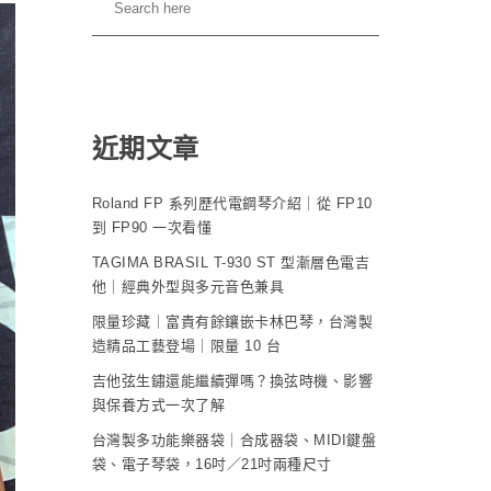
近期文章
Roland FP 系列歷代電鋼琴介紹｜從 FP10
到 FP90 一次看懂
TAGIMA BRASIL T-930 ST 型漸層色電吉
他｜經典外型與多元音色兼具
限量珍藏｜富貴有餘鑲嵌卡林巴琴，台灣製
造精品工藝登場｜限量 10 台
吉他弦生鏽還能繼續彈嗎？換弦時機、影響
與保養方式一次了解
台灣製多功能樂器袋｜合成器袋、MIDI鍵盤
袋、電子琴袋，16吋／21吋兩種尺寸