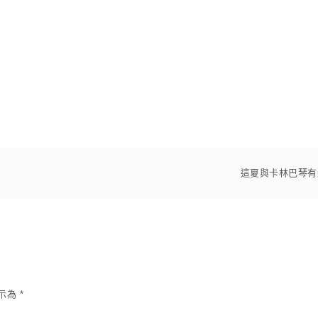
這夏與卡林巴琴有
示為
*