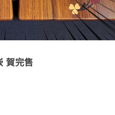
嵌 賀完售