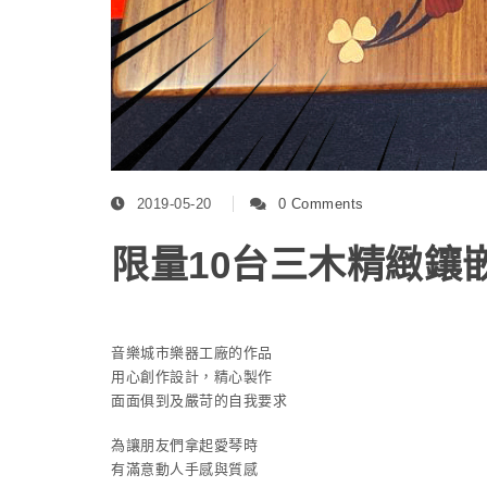
2019-05-20
0 Comments
限量10台三木精緻鑲
音樂城市樂器工廠的作品
用心創作設計，精心製作
面面俱到及嚴苛的自我要求
為讓朋友們拿起愛琴時
有滿意動人手感與質感