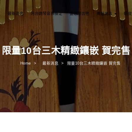
頁
最新消息
河合鋼琴音樂檢定
豐原學吉他
樂器商店
蝦皮
限量10台三木精緻鑲嵌 賀完售
Home
最新消息
限量10台三木精緻鑲嵌 賀完售