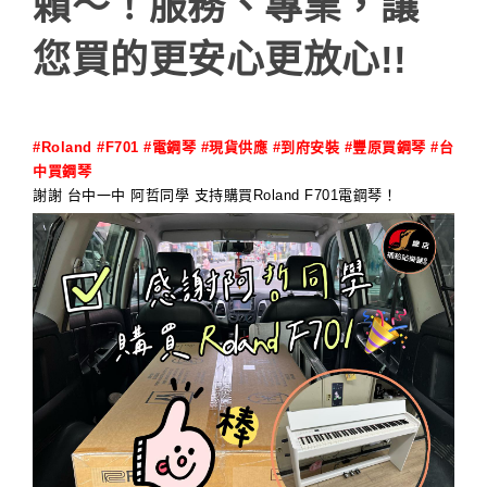
賴～！服務、專業，讓
您買的更安心更放心!!
#Roland #F701 #電鋼琴 #現貨供應 #到府安裝 #豐原買鋼琴 #台
中買鋼琴
謝謝 台中一中 阿哲同學 支持購買Roland F701電鋼琴！