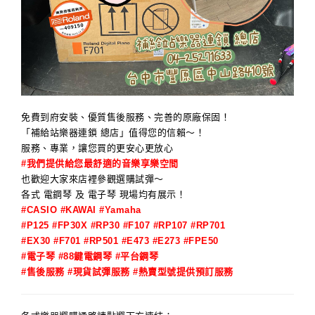
免費到府安裝、優質售後服務、完善的原廠保固！
「補給站樂器連鎖 總店」值得您的信賴～！
服務、專業，讓您買的更安心更放心
#我們提供給您最舒適的音樂享樂空間
也歡迎大家來店裡參觀選購試彈～
各式 電鋼琴 及 電子琴 現場均有展示！
#CASIO #KAWAI #Yamaha
#P125 #FP30X #RP30 #F107 #RP107 #RP701
#EX30 #F701 #RP501 #E473 #E273 #FPE50
#電子琴 #88鍵電鋼琴 #平台鋼琴
#售後服務 #現貨試彈服務 #熱賣型號提供預訂服務