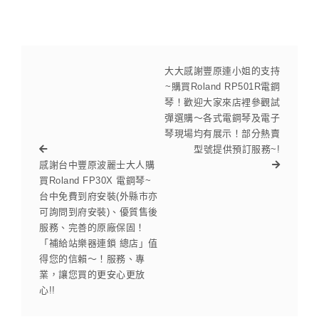
大大感謝豐原連小姐的支持
~購買Roland RP501R電鋼
琴！歡迎大家來店裡參觀試
彈選購～各式電鋼琴及電子
琴現場均有展示！部分熱賣
型號提供預訂服務~!
感謝台中豐原波麗士大人購
買Roland FP30X 電鋼琴~
台中免費到府安裝(外縣市亦
可詢問到府安裝)、優質售後
服務、完善的原廠保固！
「補給站樂器連鎖 總店」值
得您的信賴～！服務、專
業，讓您買的更安心更放
心!!