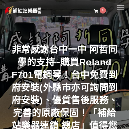
Togg
0
navig
非常感謝台中一中 阿哲同
學的支持~購買Roland
F701電鋼琴！台中免費到
府安裝(外縣市亦可詢問到
府安裝)、優質售後服務、
完善的原廠保固！「補給
站樂器連鎖 總店」值得您