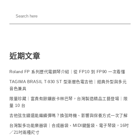
近期文章
Roland FP 系列歷代電鋼琴介紹｜從 FP10 到 FP90 一次看懂
TAGIMA BRASIL T-930 ST 型漸層色電吉他｜經典外型與多元
音色兼具
限量珍藏｜富貴有餘鑲嵌卡林巴琴，台灣製造精品工藝登場｜限
量 10 台
吉他弦生鏽還能繼續彈嗎？換弦時機、影響與保養方式一次了解
台灣製多功能樂器袋｜合成器袋、MIDI鍵盤袋、電子琴袋，16吋
／21吋兩種尺寸