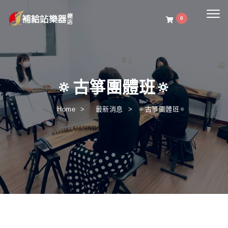
Togg
0
navig
🔅古箏團體班🔅
Home
最新消息
🔅古箏團體班🔅