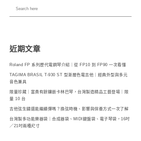
近期文章
Roland FP 系列歷代電鋼琴介紹｜從 FP10 到 FP90 一次看懂
TAGIMA BRASIL T-930 ST 型漸層色電吉他｜經典外型與多元
音色兼具
限量珍藏｜富貴有餘鑲嵌卡林巴琴，台灣製造精品工藝登場｜限
量 10 台
吉他弦生鏽還能繼續彈嗎？換弦時機、影響與保養方式一次了解
台灣製多功能樂器袋｜合成器袋、MIDI鍵盤袋、電子琴袋，16吋
／21吋兩種尺寸