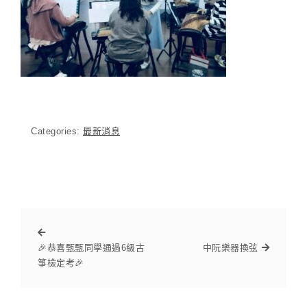
Categories:
最新消息
🎉恭喜甄甄同學通過6級古
中阮樂器換弦
箏檢定考🎉