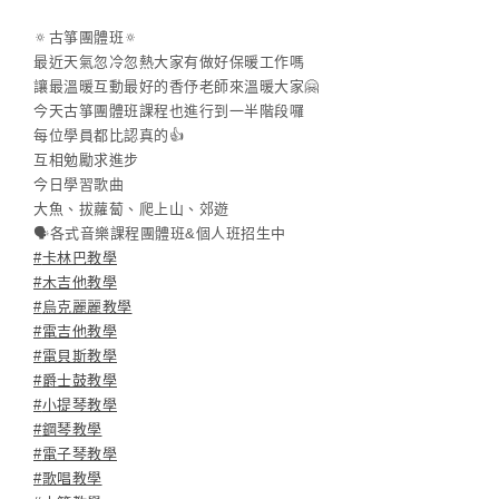
🔅
古箏團體班
🔅
最近天氣忽冷忽熱大家有做好保暖工作嗎
讓最溫暖互動最好的香伃老師來溫暖大家
🤗
今天古箏團體班課程也進行到一半階段囉
每位學員都比認真的
👍
互相勉勵求進步
今日學習歌曲
大魚、拔蘿蔔、爬上山、郊遊
🗣
各式音樂課程團體班&個人班招生中
#
卡林巴教學
#
木吉他教學
#
烏克麗麗教學
#
電吉他教學
#
電貝斯教學
#
爵士鼓教學
#
小提琴教學
#
鋼琴教學
#
電子琴教學
#
歌唱教學