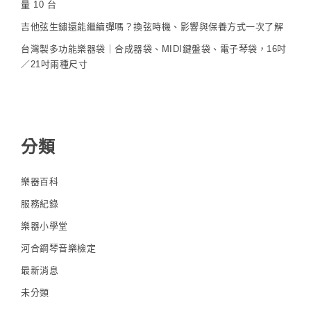
量 10 台
吉他弦生鏽還能繼續彈嗎？換弦時機、影響與保養方式一次了解
台灣製多功能樂器袋｜合成器袋、MIDI鍵盤袋、電子琴袋，16吋
／21吋兩種尺寸
分類
樂器百科
服務紀錄
樂器小學堂
河合鋼琴音樂檢定
最新消息
未分類