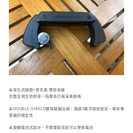
🔺
音孔式線圈+麥克風 雙拾音器
完整呈現吉他原音，指彈及打板演奏風格
🔺
DOUBLE-SHIELD雙屏蔽輸出線，通過3萬次插拔測試，帶來專
業級的穩定性
🔺
旋轉電池式設計，不需要鬆弦就可以更換電池