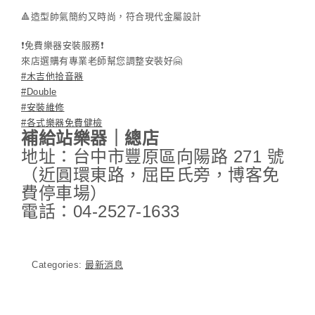
🔺
造型帥氣簡約又時尚，符合現代金屬設計
❗️
免費樂器安裝服務
❗️
來店選購有專業老師幫您調整安裝好
🤗
#木吉他拾音器
#Double
#安裝維修
#各式樂器免費健檢
補給站樂器｜總店
地址：台中市豐原區向陽路 271 號
（近圓環東路，屈臣氏旁，博客免
費停車場）
電話：04-2527-1633
Categories:
最新消息