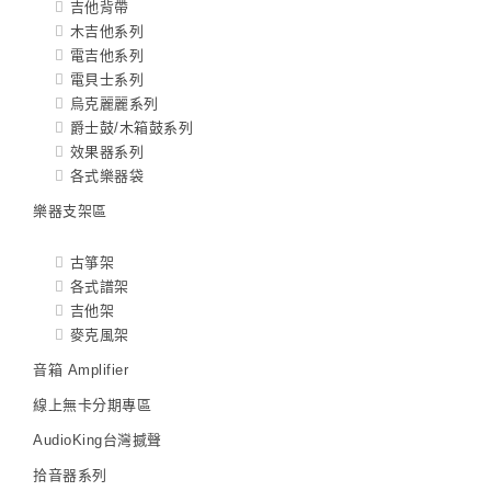
吉他背帶
木吉他系列
電吉他系列
電貝士系列
烏克麗麗系列
爵士鼓/木箱鼓系列
效果器系列
各式樂器袋
樂器支架區
古箏架
各式譜架
吉他架
麥克風架
音箱 Amplifier
線上無卡分期專區
AudioKing台灣撼聲
拾音器系列