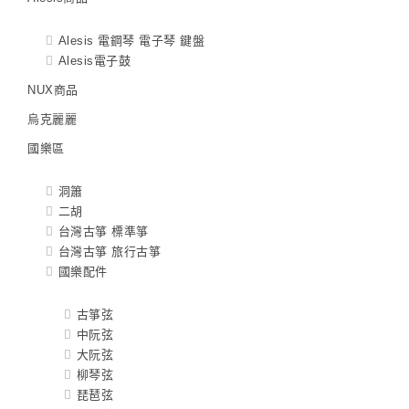
Alesis 電鋼琴 電子琴 鍵盤
Alesis電子鼓
NUX商品
烏克麗麗
國樂區
洞簫
二胡
台灣古箏 標準箏
台灣古箏 旅行古箏
國樂配件
古箏弦
中阮弦
大阮弦
柳琴弦
琵琶弦