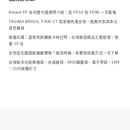
Roland FP 系列歷代電鋼琴介紹｜從 FP10 到 FP90 一次看懂
TAGIMA BRASIL T-930 ST 型漸層色電吉他｜經典外型與多元
音色兼具
限量珍藏｜富貴有餘鑲嵌卡林巴琴，台灣製造精品工藝登場｜限
量 10 台
吉他弦生鏽還能繼續彈嗎？換弦時機、影響與保養方式一次了解
台灣製多功能樂器袋｜合成器袋、MIDI鍵盤袋、電子琴袋，16吋
／21吋兩種尺寸