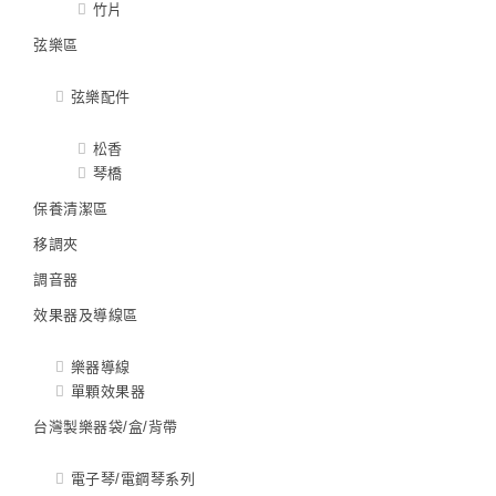
竹片
弦樂區
弦樂配件
松香
琴橋
保養清潔區
移調夾
調音器
效果器及導線區
樂器導線
單顆效果器
台灣製樂器袋/盒/背帶
電子琴/電鋼琴系列