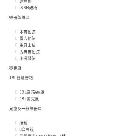
鋼琴椅
iSBN鼓椅
樂器弦線區
木吉他弦
電吉他弦
電貝士弦
古典吉他弦
小提琴弦
麥克風
JBL智慧音箱
JBL音箱袋/罩
JBL麥克風
兒童及一般樂器區
括葫
8音桌鐘