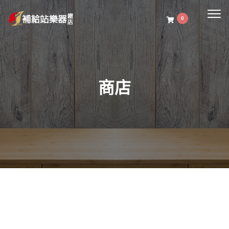
Togg
0
navig
商店