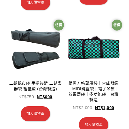
加入購物車
特價
特價
二胡帆布袋 手提後背 二胡樂
綠黑方格萬用袋｜合成器袋
器袋 輕量型 (台灣製造)
｜MIDI鍵盤袋｜電子琴袋｜
效果器袋｜多功能袋｜台灣
NT$
750
NT$
600
製造
NT$
2,000
NT$
1,000
加入購物車
加入購物車