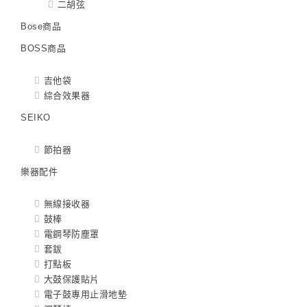
二胡弦
Bose商品
BOSS商品
吉他袋
綜合效果器
SEIKO
節拍器
樂器配件
無線接收器
鼓棒
電鋼琴防塵罩
套鈸
打點板
大鼓保護貼片
電子鼓專用止滑地墊