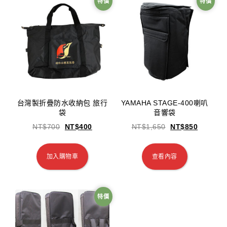
特價
特價
台灣製折疊防水收納包 旅行
YAMAHA STAGE-400喇叭
袋
音響袋
NT$
700
NT$
400
NT$
1,650
NT$
850
加入購物車
查看內容
特價