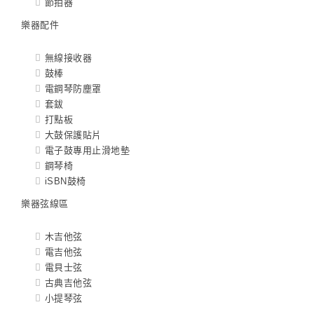
節拍器
樂器配件
無線接收器
鼓棒
電鋼琴防塵罩
套鈸
打點板
大鼓保護貼片
電子鼓專用止滑地墊
鋼琴椅
iSBN鼓椅
樂器弦線區
木吉他弦
電吉他弦
電貝士弦
古典吉他弦
小提琴弦