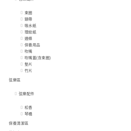
束圈
頸帶
吸水紙
理紋紙
通條
保養用品
吹嘴
吹嘴蓋(含束圈)
墊片
竹片
弦樂區
弦樂配件
松香
琴橋
保養清潔區