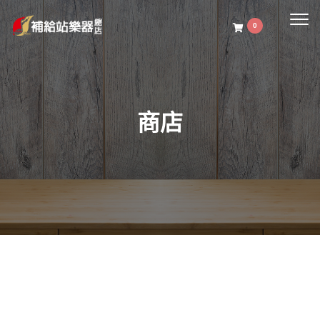
Togg
0
navig
商店