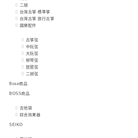
二胡
台灣古箏 標準箏
台灣古箏 旅行古箏
國樂配件
古箏弦
中阮弦
大阮弦
柳琴弦
琵琶弦
二胡弦
Bose商品
BOSS商品
吉他袋
綜合效果器
SEIKO