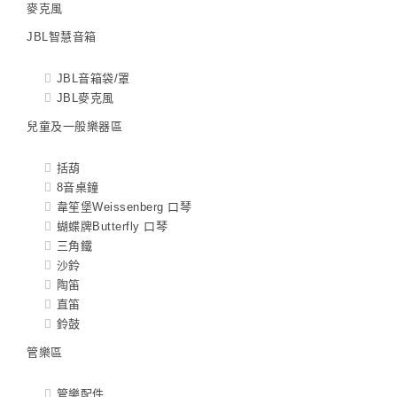
麥克風
JBL智慧音箱
JBL音箱袋/罩
JBL麥克風
兒童及一般樂器區
括葫
8音桌鐘
韋笙堡Weissenberg 口琴
蝴蝶牌Butterfly 口琴
三角鐵
沙鈴
陶笛
直笛
鈴鼓
管樂區
管樂配件