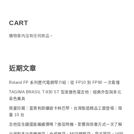
CART
購物車內沒有任何商品。
近期文章
Roland FP 系列歷代電鋼琴介紹｜從 FP10 到 FP90 一次看懂
TAGIMA BRASIL T-930 ST 型漸層色電吉他｜經典外型與多元
音色兼具
限量珍藏｜富貴有餘鑲嵌卡林巴琴，台灣製造精品工藝登場｜限
量 10 台
吉他弦生鏽還能繼續彈嗎？換弦時機、影響與保養方式一次了解
台灣製多功能樂器袋｜合成器袋、MIDI鍵盤袋、電子琴袋，16吋