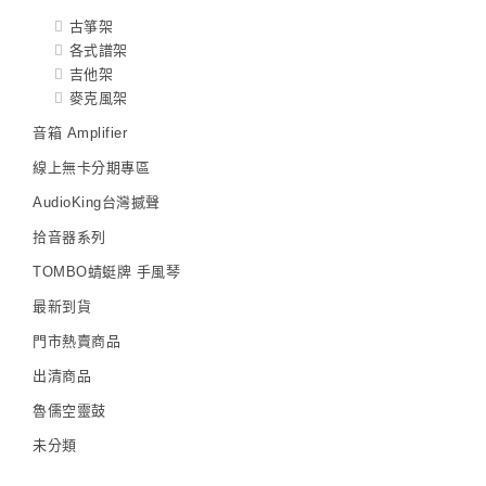
古箏架
各式譜架
吉他架
麥克風架
音箱 Amplifier
線上無卡分期專區
AudioKing台灣撼聲
拾音器系列
TOMBO蜻蜓牌 手風琴
最新到貨
門市熱賣商品
出清商品
魯儒空靈鼓
未分類