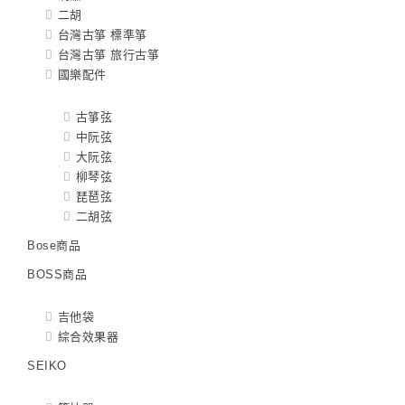
二胡
台灣古箏 標準箏
台灣古箏 旅行古箏
國樂配件
古箏弦
中阮弦
大阮弦
柳琴弦
琵琶弦
二胡弦
Bose商品
BOSS商品
吉他袋
綜合效果器
SEIKO