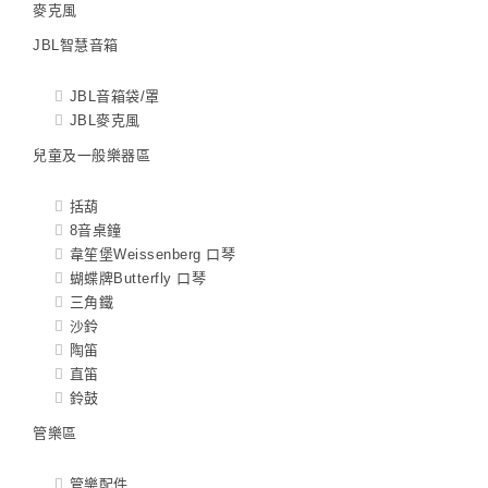
麥克風
JBL智慧音箱
JBL音箱袋/罩
JBL麥克風
兒童及一般樂器區
括葫
8音桌鐘
韋笙堡Weissenberg 口琴
蝴蝶牌Butterfly 口琴
三角鐵
沙鈴
陶笛
直笛
鈴鼓
管樂區
管樂配件