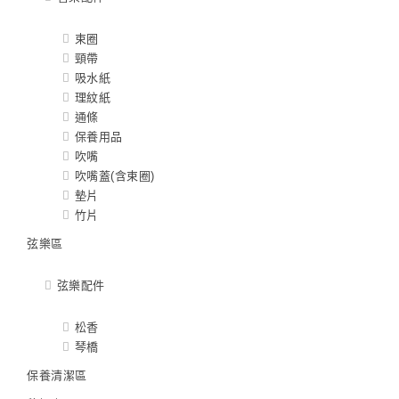
束圈
頸帶
吸水紙
理紋紙
通條
保養用品
吹嘴
吹嘴蓋(含束圈)
墊片
竹片
弦樂區
弦樂配件
松香
琴橋
保養清潔區