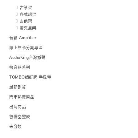
古箏架
各式譜架
吉他架
麥克風架
音箱 Amplifier
線上無卡分期專區
AudioKing台灣撼聲
拾音器系列
TOMBO蜻蜓牌 手風琴
最新到貨
門市熱賣商品
出清商品
魯儒空靈鼓
未分類