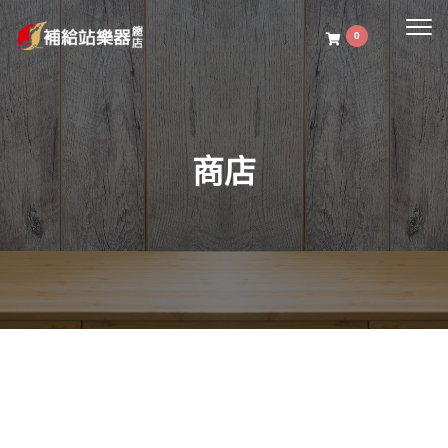
Togg
0
navig
商店