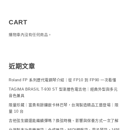
CART
購物車內沒有任何商品。
近期文章
Roland FP 系列歷代電鋼琴介紹｜從 FP10 到 FP90 一次看懂
TAGIMA BRASIL T-930 ST 型漸層色電吉他｜經典外型與多元
音色兼具
限量珍藏｜富貴有餘鑲嵌卡林巴琴，台灣製造精品工藝登場｜限
量 10 台
吉他弦生鏽還能繼續彈嗎？換弦時機、影響與保養方式一次了解
台灣製多功能樂器袋｜合成器袋、MIDI鍵盤袋、電子琴袋，16吋