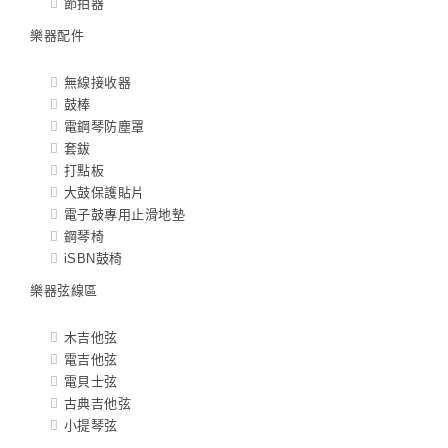
節拍器
樂器配件
無線接收器
鼓棒
電鋼琴防塵罩
套鈸
打點板
大鼓保護貼片
電子鼓專用止滑地墊
鋼琴椅
iSBN鼓椅
樂器弦線區
木吉他弦
電吉他弦
電貝士弦
古典吉他弦
小提琴弦