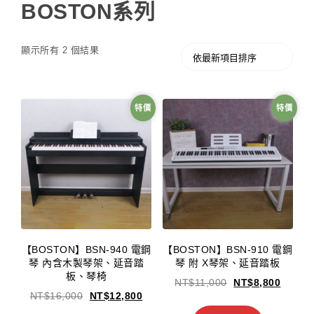
BOSTON系列
顯示所有 2 個結果
特價
特價
【BOSTON】BSN-940 電鋼
【BOSTON】BSN-910 電鋼
琴 內含木製琴架、延音踏
琴 附 X琴架、延音踏板
板、琴椅
NT$
11,000
NT$
8,800
NT$
16,000
NT$
12,800