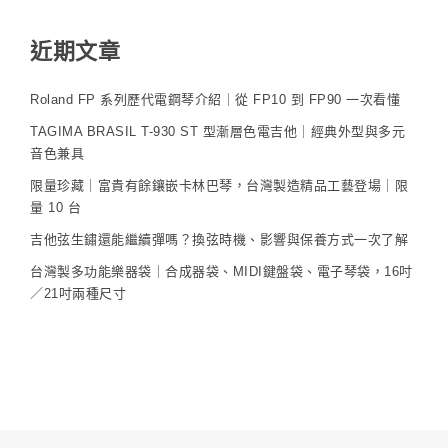
近期文章
Roland FP 系列歷代電鋼琴介紹｜從 FP10 到 FP90 一次看懂
TAGIMA BRASIL T-930 ST 型漸層色電吉他｜經典外型與多元
音色兼具
限量珍藏｜富貴有餘鑲嵌卡林巴琴，台灣製造精品工藝登場｜限
量 10 台
吉他弦生鏽還能繼續彈嗎？換弦時機、影響與保養方式一次了解
台灣製多功能樂器袋｜合成器袋、MIDI鍵盤袋、電子琴袋，16吋
／21吋兩種尺寸