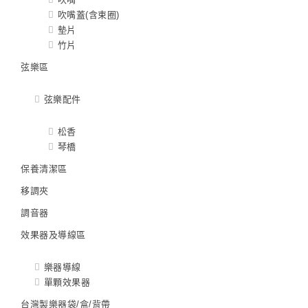
吹嘴蓋(含束圈)
墊片
竹片
弦樂區
弦樂配件
松香
琴橋
保養清潔區
移調夾
調音器
效果器及導線區
樂器導線
單顆效果器
台灣製樂器袋/盒/背帶