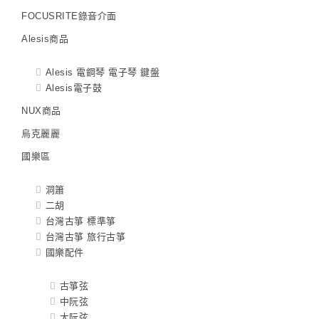
FOCUSRITE錄音介面
Alesis商品
Alesis 電鋼琴 電子琴 鍵盤
Alesis電子鼓
NUX商品
烏克麗麗
國樂區
洞簫
二胡
台灣古箏 標準箏
台灣古箏 旅行古箏
國樂配件
古箏弦
中阮弦
大阮弦