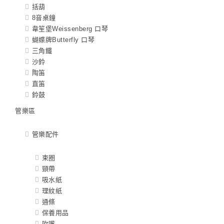
括葫
8音桌鐘
韋笙堡Weissenberg 口琴
蝴蝶牌Butterfly 口琴
三角鐵
沙鈴
陶笛
直笛
鈴鼓
管樂區
管樂配件
束圈
頸帶
吸水紙
理紋紙
通條
保養用品
吹嘴