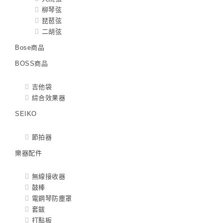
柳琴弦
琵琶弦
二胡弦
Bose商品
BOSS商品
吉他袋
綜合效果器
SEIKO
節拍器
樂器配件
無線接收器
鼓棒
電鋼琴防塵罩
套鈸
打點板