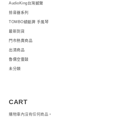
AudioKing台灣撼聲
拾音器系列
TOMBO蜻蜓牌 手風琴
最新到貨
門市熱賣商品
出清商品
魯儒空靈鼓
未分類
CART
購物車內沒有任何商品。