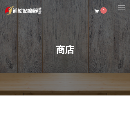
Togg
0
navig
商店