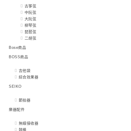
古箏弦
中阮弦
大阮弦
柳琴弦
琵琶弦
二胡弦
Bose商品
BOSS商品
吉他袋
綜合效果器
SEIKO
節拍器
樂器配件
無線接收器
鼓棒