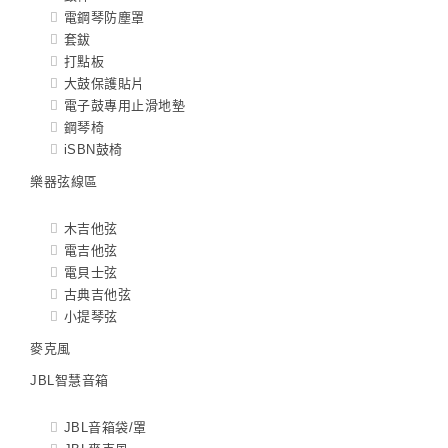
電鋼琴防塵罩
套鈸
打點板
大鼓保護貼片
電子鼓專用止滑地墊
鋼琴椅
iSBN鼓椅
樂器弦線區
木吉他弦
電吉他弦
電貝士弦
古典吉他弦
小提琴弦
麥克風
JBL智慧音箱
JBL音箱袋/罩