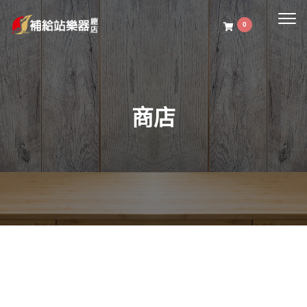
Togg
0
navig
商店