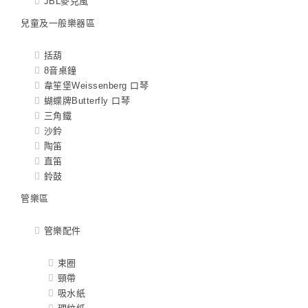
JBL麥克風
兒童及一般樂器區
括葫
8音桌鐘
韋笙堡Weissenberg 口琴
蝴蝶牌Butterfly 口琴
三角鐵
沙鈴
陶笛
直笛
鈴鼓
管樂區
管樂配件
束圈
頸帶
吸水紙