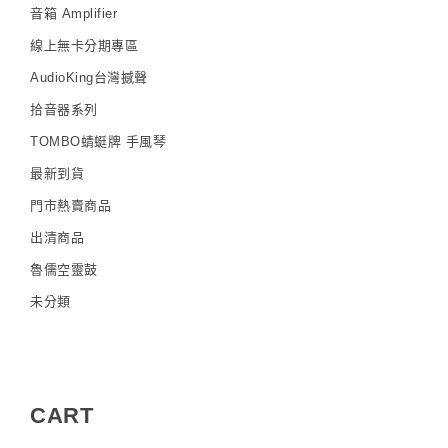
音箱 Amplifier
線上無卡分期專區
AudioKing台灣撼聲
拾音器系列
TOMBO蜻蜓牌 手風琴
最新到貨
門市熱賣商品
出清商品
魯儒空靈鼓
未分類
CART