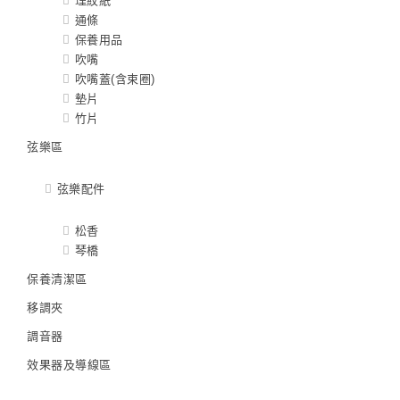
理紋紙
通條
保養用品
吹嘴
吹嘴蓋(含束圈)
墊片
竹片
弦樂區
弦樂配件
松香
琴橋
保養清潔區
移調夾
調音器
效果器及導線區