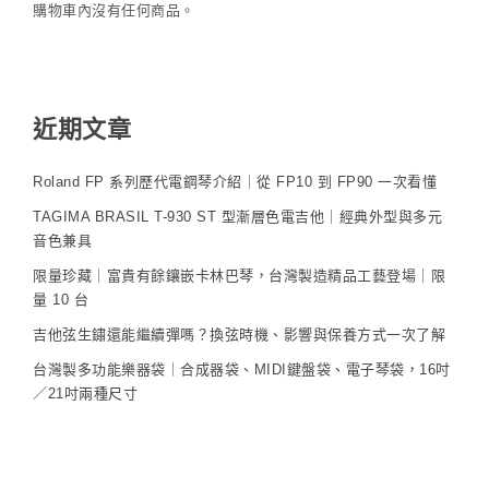
購物車內沒有任何商品。
近期文章
Roland FP 系列歷代電鋼琴介紹｜從 FP10 到 FP90 一次看懂
TAGIMA BRASIL T-930 ST 型漸層色電吉他｜經典外型與多元
音色兼具
限量珍藏｜富貴有餘鑲嵌卡林巴琴，台灣製造精品工藝登場｜限
量 10 台
吉他弦生鏽還能繼續彈嗎？換弦時機、影響與保養方式一次了解
台灣製多功能樂器袋｜合成器袋、MIDI鍵盤袋、電子琴袋，16吋
／21吋兩種尺寸