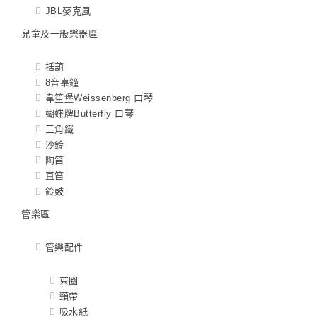
JBL麥克風
兒童及一般樂器區
括葫
8音桌鐘
韋笙堡Weissenberg 口琴
蝴蝶牌Butterfly 口琴
三角鐵
沙鈴
陶笛
直笛
鈴鼓
管樂區
管樂配件
束圈
頸帶
吸水紙