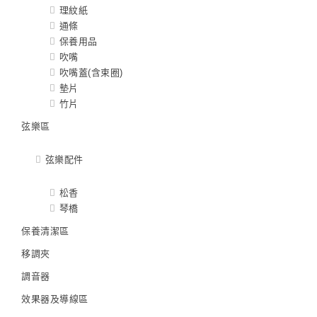
理紋紙
通條
保養用品
吹嘴
吹嘴蓋(含束圈)
墊片
竹片
弦樂區
弦樂配件
松香
琴橋
保養清潔區
移調夾
調音器
效果器及導線區