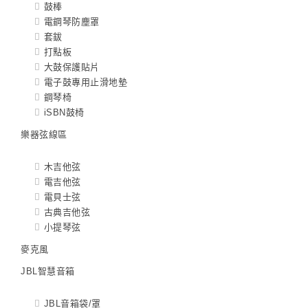
鼓棒
電鋼琴防塵罩
套鈸
打點板
大鼓保護貼片
電子鼓專用止滑地墊
鋼琴椅
iSBN鼓椅
樂器弦線區
木吉他弦
電吉他弦
電貝士弦
古典吉他弦
小提琴弦
麥克風
JBL智慧音箱
JBL音箱袋/罩