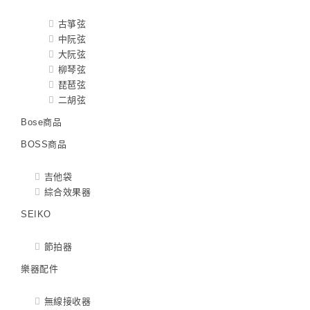
古箏弦
中阮弦
大阮弦
柳琴弦
琵琶弦
二胡弦
Bose商品
BOSS商品
吉他袋
綜合效果器
SEIKO
節拍器
樂器配件
無線接收器