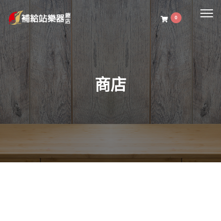
Togg
0
navig
商店