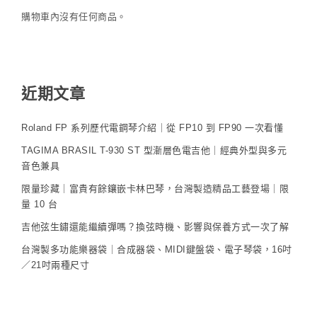
購物車內沒有任何商品。
近期文章
Roland FP 系列歷代電鋼琴介紹｜從 FP10 到 FP90 一次看懂
TAGIMA BRASIL T-930 ST 型漸層色電吉他｜經典外型與多元
音色兼具
限量珍藏｜富貴有餘鑲嵌卡林巴琴，台灣製造精品工藝登場｜限
量 10 台
吉他弦生鏽還能繼續彈嗎？換弦時機、影響與保養方式一次了解
台灣製多功能樂器袋｜合成器袋、MIDI鍵盤袋、電子琴袋，16吋
／21吋兩種尺寸