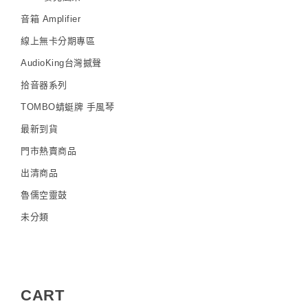
音箱 Amplifier
線上無卡分期專區
AudioKing台灣撼聲
拾音器系列
TOMBO蜻蜓牌 手風琴
最新到貨
門市熱賣商品
出清商品
魯儒空靈鼓
未分類
CART