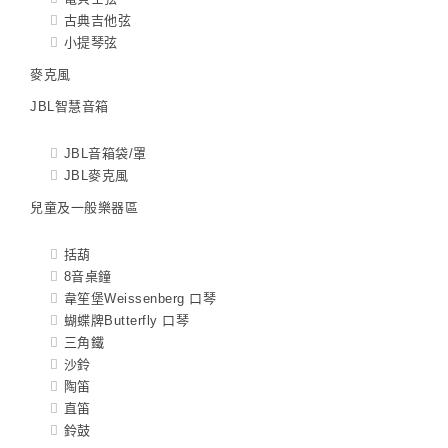
古典吉他弦
小提琴弦
麥克風
JBL智慧音箱
JBL音箱袋/罩
JBL麥克風
兒童及一般樂器區
括葫
8音桌鐘
韋笙堡Weissenberg 口琴
蝴蝶牌Butterfly 口琴
三角鐵
沙鈴
陶笛
直笛
鈴鼓