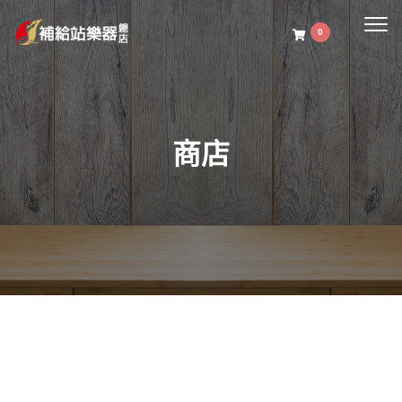
Togg
0
navig
商店