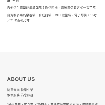
量 10 台
吉他弦生鏽還能繼續彈嗎？換弦時機、影響與保養方式一次了解
台灣製多功能樂器袋｜合成器袋、MIDI鍵盤袋、電子琴袋，16吋
／21吋兩種尺寸
ABOUT US
簡單音樂 快樂生活
維修服務 為您服務
“誠信服務，客戶至上”的理念，不斷堅持正確的方向，把服務變成