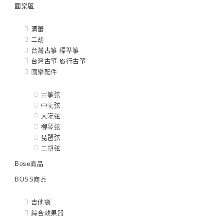
國樂區
洞簫
二胡
台灣古箏 標準箏
台灣古箏 旅行古箏
國樂配件
古箏弦
中阮弦
大阮弦
柳琴弦
琵琶弦
二胡弦
Bose商品
BOSS商品
吉他袋
綜合效果器