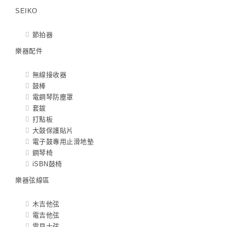
SEIKO
節拍器
樂器配件
無線接收器
鼓棒
電鋼琴防塵罩
套鈸
打點板
大鼓保護貼片
電子鼓專用止滑地墊
鋼琴椅
iSBN鼓椅
樂器弦線區
木吉他弦
電吉他弦
電貝士弦