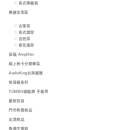
各式樂器袋
樂器支架區
古箏架
各式譜架
吉他架
麥克風架
音箱 Amplifier
線上無卡分期專區
AudioKing台灣撼聲
拾音器系列
TOMBO蜻蜓牌 手風琴
最新到貨
門市熱賣商品
出清商品
魯儒空靈鼓