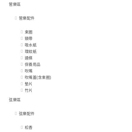
管樂區
管樂配件
束圈
頸帶
吸水紙
理紋紙
通條
保養用品
吹嘴
吹嘴蓋(含束圈)
墊片
竹片
弦樂區
弦樂配件
松香