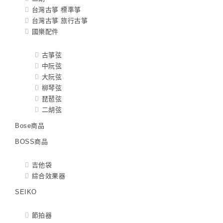
台灣古箏 標準箏
台灣古箏 旅行古箏
國樂配件
古箏弦
中阮弦
大阮弦
柳琴弦
琵琶弦
二胡弦
Bose商品
BOSS商品
吉他袋
綜合效果器
SEIKO
節拍器