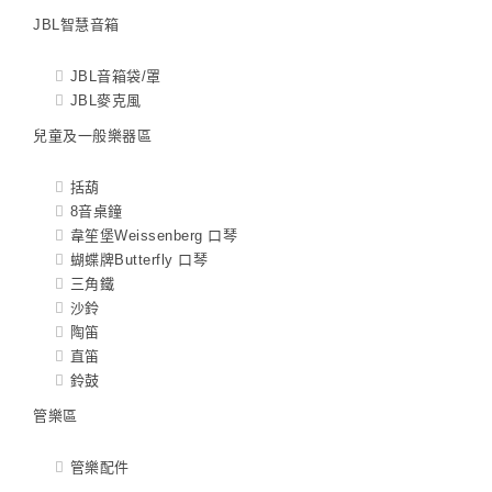
JBL智慧音箱
JBL音箱袋/罩
JBL麥克風
兒童及一般樂器區
括葫
8音桌鐘
韋笙堡Weissenberg 口琴
蝴蝶牌Butterfly 口琴
三角鐵
沙鈴
陶笛
直笛
鈴鼓
管樂區
管樂配件