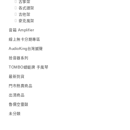
古箏架
各式譜架
吉他架
麥克風架
音箱 Amplifier
線上無卡分期專區
AudioKing台灣撼聲
拾音器系列
TOMBO蜻蜓牌 手風琴
最新到貨
門市熱賣商品
出清商品
魯儒空靈鼓
未分類