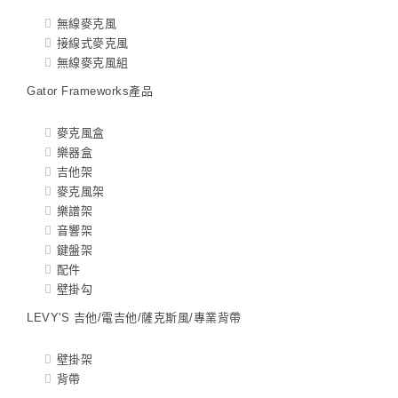
無線麥克風
接線式麥克風
無線麥克風組
Gator Frameworks產品
麥克風盒
樂器盒
吉他架
麥克風架
樂譜架
音響架
鍵盤架
配件
壁掛勾
LEVY'S 吉他/電吉他/薩克斯風/專業背帶
壁掛架
背帶