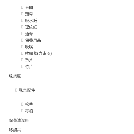
束圈
頸帶
吸水紙
理紋紙
通條
保養用品
吹嘴
吹嘴蓋(含束圈)
墊片
竹片
弦樂區
弦樂配件
松香
琴橋
保養清潔區
移調夾