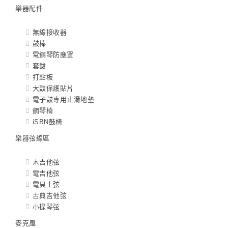
樂器配件
無線接收器
鼓棒
電鋼琴防塵罩
套鈸
打點板
大鼓保護貼片
電子鼓專用止滑地墊
鋼琴椅
iSBN鼓椅
樂器弦線區
木吉他弦
電吉他弦
電貝士弦
古典吉他弦
小提琴弦
麥克風