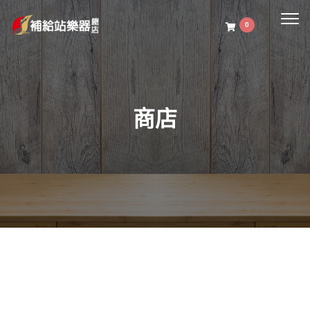
Togg
0
navig
商店