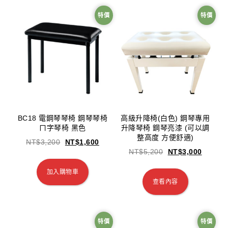
特價
特價
BC18 電鋼琴琴椅 鋼琴琴椅
高級升降椅(白色) 鋼琴專用
ㄇ字琴椅 黑色
升降琴椅 鋼琴亮漆 (可以調
整高度 方便舒適)
NT$
3,200
NT$
1,600
NT$
5,200
NT$
3,000
加入購物車
查看內容
特價
特價