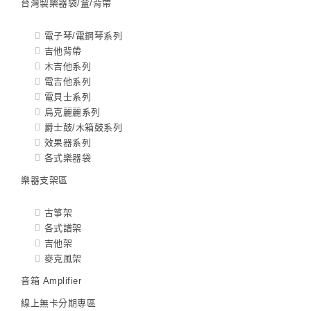
台灣製樂器袋/盒/背帶
電子琴/電鋼琴系列
吉他背帶
木吉他系列
電吉他系列
電貝士系列
烏克麗麗系列
爵士鼓/木箱鼓系列
效果器系列
各式樂器袋
樂器支架區
古箏架
各式譜架
吉他架
麥克風架
音箱 Amplifier
線上無卡分期專區