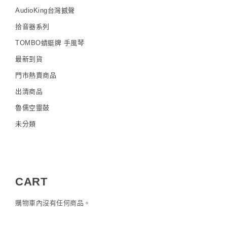
AudioKing台灣撼聲
拾音器系列
TOMBO蜻蜓牌 手風琴
最新到貨
門市熱賣商品
出清商品
魯儒空靈鼓
未分類
CART
購物車內沒有任何商品。