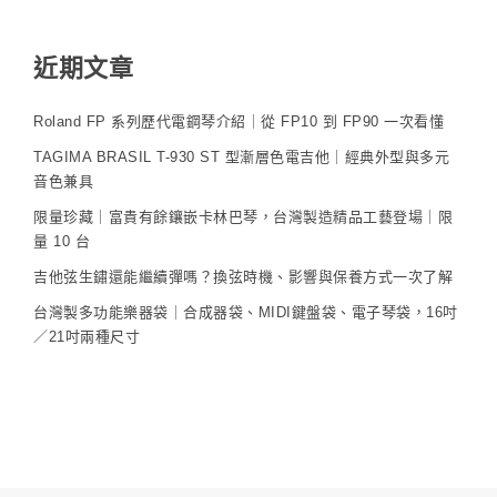
近期文章
Roland FP 系列歷代電鋼琴介紹｜從 FP10 到 FP90 一次看懂
TAGIMA BRASIL T-930 ST 型漸層色電吉他｜經典外型與多元
音色兼具
限量珍藏｜富貴有餘鑲嵌卡林巴琴，台灣製造精品工藝登場｜限
量 10 台
吉他弦生鏽還能繼續彈嗎？換弦時機、影響與保養方式一次了解
台灣製多功能樂器袋｜合成器袋、MIDI鍵盤袋、電子琴袋，16吋
／21吋兩種尺寸