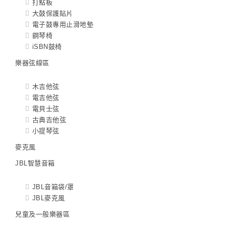
打點板
大鼓保護貼片
電子鼓專用止滑地墊
鋼琴椅
iSBN鼓椅
樂器弦線區
木吉他弦
電吉他弦
電貝士弦
古典吉他弦
小提琴弦
麥克風
JBL智慧音箱
JBL音箱袋/罩
JBL麥克風
兒童及一般樂器區