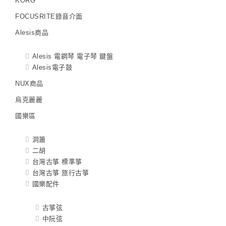
KORG
FOCUSRITE錄音介面
Alesis商品
Alesis 電鋼琴 電子琴 鍵盤
Alesis電子鼓
NUX商品
烏克麗麗
國樂區
洞簫
二胡
台灣古箏 標準箏
台灣古箏 旅行古箏
國樂配件
古箏弦
中阮弦