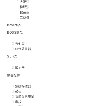
大阮弦
柳琴弦
琵琶弦
二胡弦
Bose商品
BOSS商品
吉他袋
綜合效果器
SEIKO
節拍器
樂器配件
無線接收器
鼓棒
電鋼琴防塵罩
套鈸