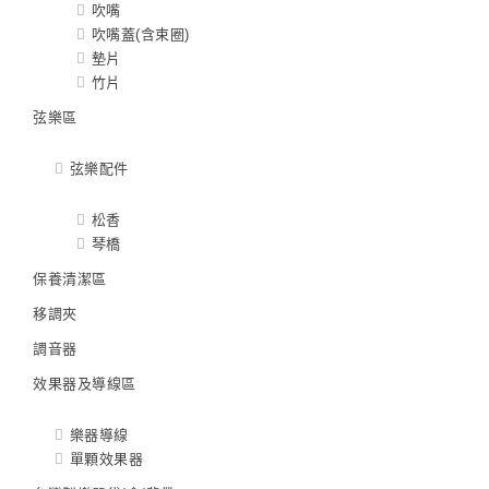
吹嘴
吹嘴蓋(含束圈)
墊片
竹片
弦樂區
弦樂配件
松香
琴橋
保養清潔區
移調夾
調音器
效果器及導線區
樂器導線
單顆效果器