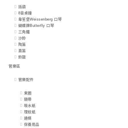
括葫
8音桌鐘
韋笙堡Weissenberg 口琴
蝴蝶牌Butterfly 口琴
三角鐵
沙鈴
陶笛
直笛
鈴鼓
管樂區
管樂配件
束圈
頸帶
吸水紙
理紋紙
通條
保養用品