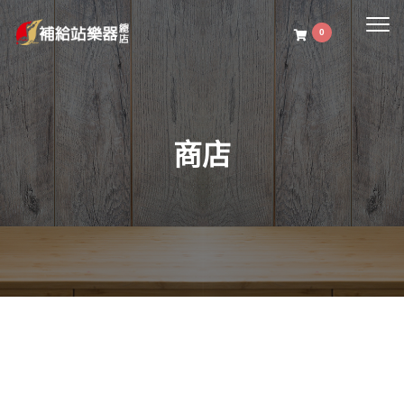
Togg
0
navig
商店