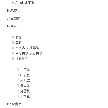
Alesis電子鼓
NUX商品
烏克麗麗
國樂區
洞簫
二胡
台灣古箏 標準箏
台灣古箏 旅行古箏
國樂配件
古箏弦
中阮弦
大阮弦
柳琴弦
琵琶弦
二胡弦
Bose商品