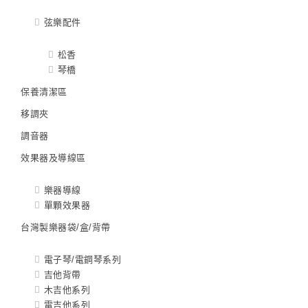
弦樂配件
松香
琴橋
保養清潔區
移調夾
調音器
效果器及導線區
樂器導線
單顆效果器
台灣製樂器袋/盒/背帶
電子琴/電鋼琴系列
吉他背帶
木吉他系列
電吉他系列