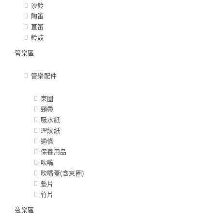
沙鈴
陶笛
直笛
鈴鼓
管樂區
管樂配件
束圈
頸帶
吸水紙
理紋紙
通條
保養用品
吹嘴
吹嘴蓋(含束圈)
墊片
竹片
弦樂區