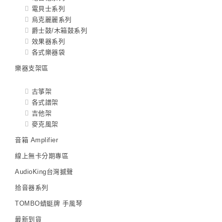
電貝士系列
烏克麗麗系列
爵士鼓/木箱鼓系列
效果器系列
各式樂器袋
樂器支架區
古箏架
各式譜架
吉他架
麥克風架
音箱 Amplifier
線上無卡分期專區
AudioKing台灣撼聲
拾音器系列
TOMBO蜻蜓牌 手風琴
最新到貨