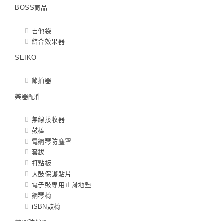
BOSS商品
吉他袋
綜合效果器
SEIKO
節拍器
樂器配件
無線接收器
鼓棒
電鋼琴防塵罩
套鈸
打點板
大鼓保護貼片
電子鼓專用止滑地墊
鋼琴椅
iSBN鼓椅