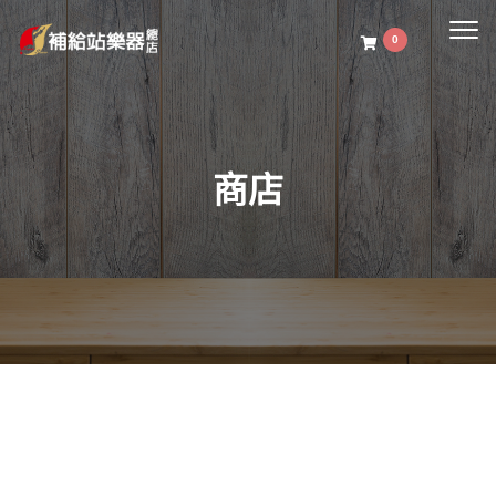
Togg
0
navig
商店