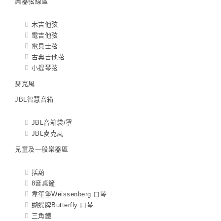
樂器弦線區
木吉他弦
電吉他弦
電貝士弦
古典吉他弦
小提琴弦
麥克風
JBL智慧音箱
JBL音箱袋/罩
JBL麥克風
兒童及一般樂器區
括葫
8音桌鐘
韋笙堡Weissenberg 口琴
蝴蝶牌Butterfly 口琴
三角鐵