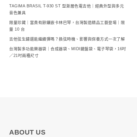
TAGIMA BRASIL T-930 ST 型漸層色電吉他｜經典外型與多元
音色兼具
限量珍藏｜富貴有餘鑲嵌卡林巴琴，台灣製造精品工藝登場｜限
量 10 台
吉他弦生鏽還能繼續彈嗎？換弦時機、影響與保養方式一次了解
台灣製多功能樂器袋｜合成器袋、MIDI鍵盤袋、電子琴袋，16吋
／21吋兩種尺寸
ABOUT US