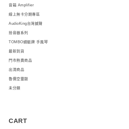
音箱 Amplifier
線上無卡分期專區
AudioKing台灣撼聲
拾音器系列
TOMBO蜻蜓牌 手風琴
最新到貨
門市熱賣商品
出清商品
魯儒空靈鼓
未分類
CART