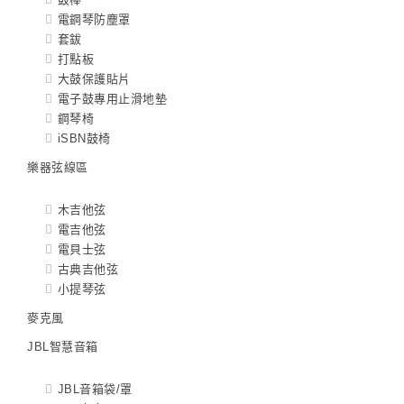
電鋼琴防塵罩
套鈸
打點板
大鼓保護貼片
電子鼓專用止滑地墊
鋼琴椅
iSBN鼓椅
樂器弦線區
木吉他弦
電吉他弦
電貝士弦
古典吉他弦
小提琴弦
麥克風
JBL智慧音箱
JBL音箱袋/罩