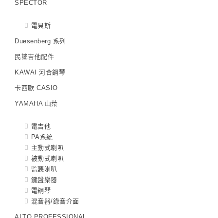
SPECTOR
電貝斯
Duesenberg 系列
民謠吉他配件
KAWAI 河合鋼琴
卡西歐 CASIO
YAMAHA 山葉
電吉他
PA系統
主動式喇叭
被動式喇叭
監聽喇叭
鍵盤樂器
電鋼琴
混音器/錄音介面
ALTO PROFESSIONAL