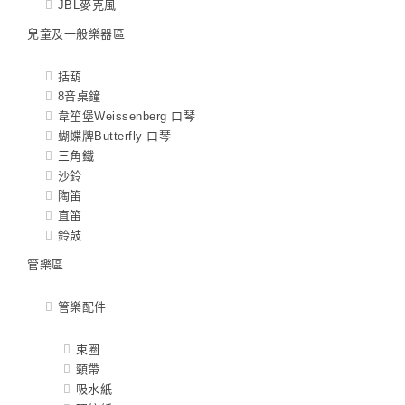
JBL麥克風
兒童及一般樂器區
括葫
8音桌鐘
韋笙堡Weissenberg 口琴
蝴蝶牌Butterfly 口琴
三角鐵
沙鈴
陶笛
直笛
鈴鼓
管樂區
管樂配件
束圈
頸帶
吸水紙