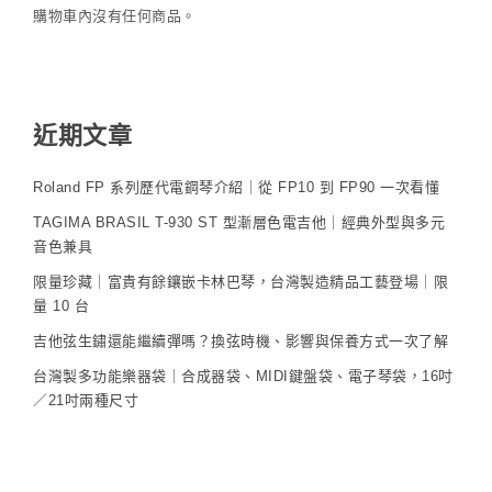
購物車內沒有任何商品。
近期文章
Roland FP 系列歷代電鋼琴介紹｜從 FP10 到 FP90 一次看懂
TAGIMA BRASIL T-930 ST 型漸層色電吉他｜經典外型與多元
音色兼具
限量珍藏｜富貴有餘鑲嵌卡林巴琴，台灣製造精品工藝登場｜限
量 10 台
吉他弦生鏽還能繼續彈嗎？換弦時機、影響與保養方式一次了解
台灣製多功能樂器袋｜合成器袋、MIDI鍵盤袋、電子琴袋，16吋
／21吋兩種尺寸