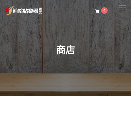
Togg
0
navig
商店