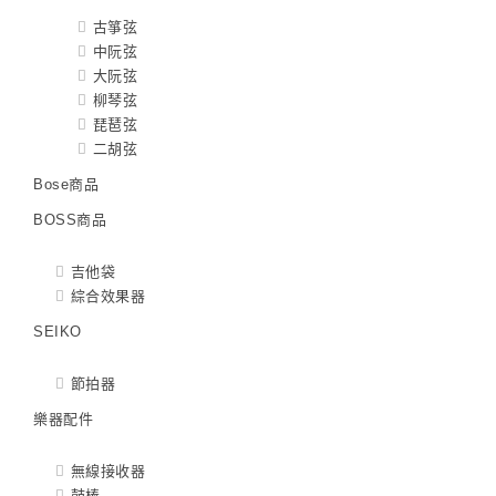
古箏弦
中阮弦
大阮弦
柳琴弦
琵琶弦
二胡弦
Bose商品
BOSS商品
吉他袋
綜合效果器
SEIKO
節拍器
樂器配件
無線接收器
鼓棒