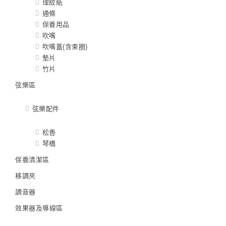
理紋紙
通條
保養用品
吹嘴
吹嘴蓋(含束圈)
墊片
竹片
弦樂區
弦樂配件
松香
琴橋
保養清潔區
移調夾
調音器
效果器及導線區