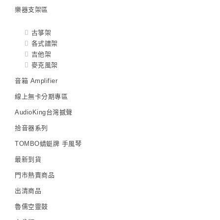
樂器支架區
古箏架
各式譜架
吉他架
麥克風架
音箱 Amplifier
線上無卡分期專區
AudioKing台灣撼聲
拾音器系列
TOMBO蜻蜓牌 手風琴
最新到貨
門市熱賣商品
出清商品
魯儒空靈鼓