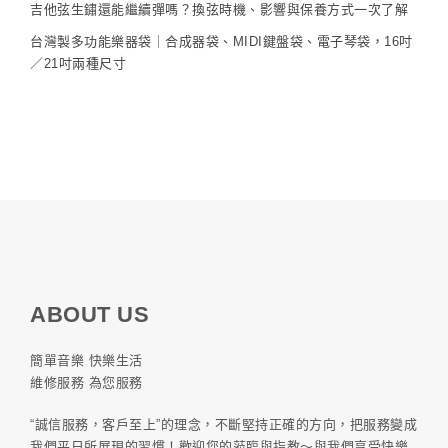
吉他弦生鏽還能繼續彈嗎？換弦時機、影響與保養方式一次了解
台灣製多功能樂器袋｜合成器袋、MIDI鍵盤袋、電子琴袋，16吋
／21吋兩種尺寸
ABOUT US
簡單音樂 快樂生活
維修服務 為您服務
“誠信服務，客戶至上”的理念，不斷堅持正確的方向，把服務變成
我們平日所展現的習慣！歡迎您的蒞臨與指教～與我們享受快樂