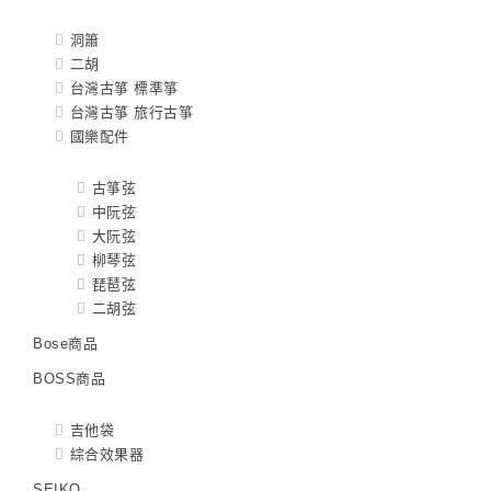
洞簫
二胡
台灣古箏 標準箏
台灣古箏 旅行古箏
國樂配件
古箏弦
中阮弦
大阮弦
柳琴弦
琵琶弦
二胡弦
Bose商品
BOSS商品
吉他袋
綜合效果器
SEIKO