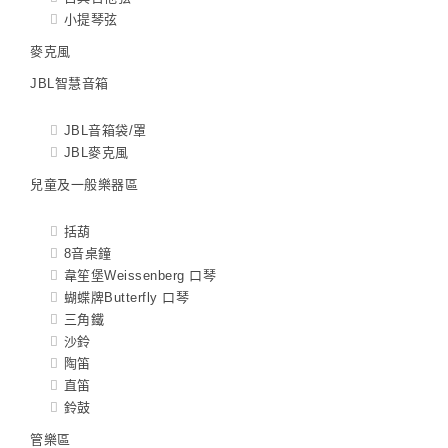
小提琴弦
麥克風
JBL智慧音箱
JBL音箱袋/罩
JBL麥克風
兒童及一般樂器區
括葫
8音桌鐘
韋笙堡Weissenberg 口琴
蝴蝶牌Butterfly 口琴
三角鐵
沙鈴
陶笛
直笛
鈴鼓
管樂區