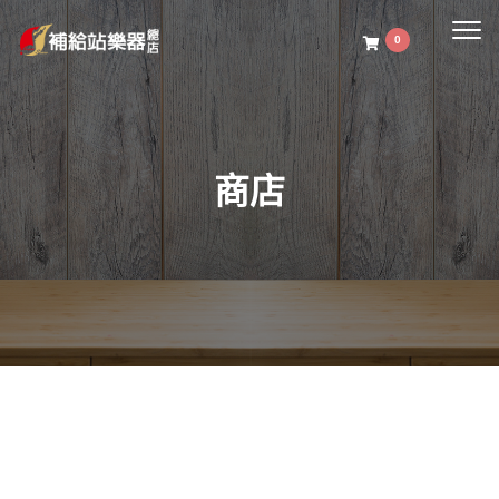
Togg
0
navig
商店