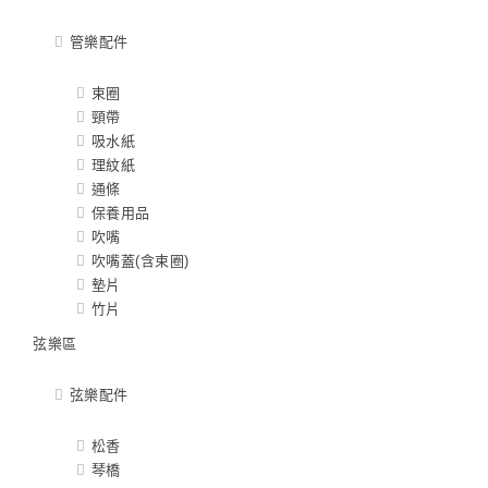
管樂配件
束圈
頸帶
吸水紙
理紋紙
通條
保養用品
吹嘴
吹嘴蓋(含束圈)
墊片
竹片
弦樂區
弦樂配件
松香
琴橋