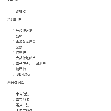
節拍器
樂器配件
無線接收器
鼓棒
電鋼琴防塵罩
套鈸
打點板
大鼓保護貼片
電子鼓專用止滑地墊
鋼琴椅
iSBN鼓椅
樂器弦線區
木吉他弦
電吉他弦
電貝士弦
古典吉他弦