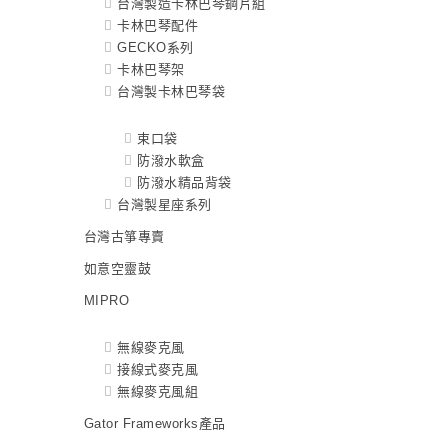
台灣製造卡林巴琴鋼片組
卡林巴琴配件
GECKO系列
卡林巴琴架
台灣製卡林巴琴袋
束口袋
防潑水軟盒
防潑水精品背袋
台灣製星座系列
台灣古箏專賣
如意空靈鼓
MIPRO
無線麥克風
接線式麥克風
無線麥克風組
Gator Frameworks產品