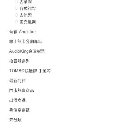
古箏架
各式譜架
吉他架
麥克風架
音箱 Amplifier
線上無卡分期專區
AudioKing台灣撼聲
拾音器系列
TOMBO蜻蜓牌 手風琴
最新到貨
門市熱賣商品
出清商品
魯儒空靈鼓
未分類