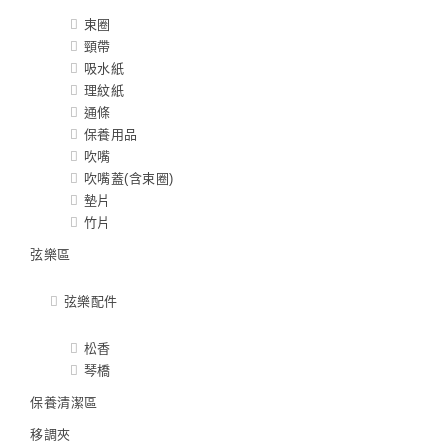
束圈
頸帶
吸水紙
理紋紙
通條
保養用品
吹嘴
吹嘴蓋(含束圈)
墊片
竹片
弦樂區
弦樂配件
松香
琴橋
保養清潔區
移調夾