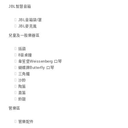
JBL智慧音箱
JBL音箱袋/罩
JBL麥克風
兒童及一般樂器區
括葫
8音桌鐘
韋笙堡Weissenberg 口琴
蝴蝶牌Butterfly 口琴
三角鐵
沙鈴
陶笛
直笛
鈴鼓
管樂區
管樂配件