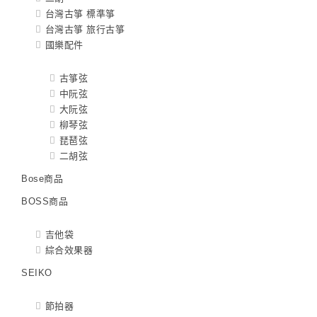
台灣古箏 標準箏
台灣古箏 旅行古箏
國樂配件
古箏弦
中阮弦
大阮弦
柳琴弦
琵琶弦
二胡弦
Bose商品
BOSS商品
吉他袋
綜合效果器
SEIKO
節拍器