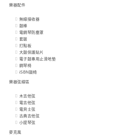
樂器配件
無線接收器
鼓棒
電鋼琴防塵罩
套鈸
打點板
大鼓保護貼片
電子鼓專用止滑地墊
鋼琴椅
iSBN鼓椅
樂器弦線區
木吉他弦
電吉他弦
電貝士弦
古典吉他弦
小提琴弦
麥克風