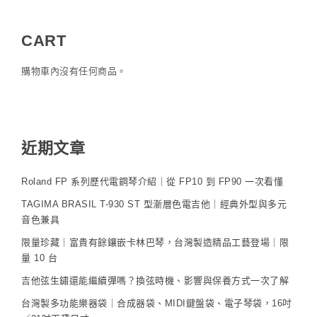
CART
購物車內沒有任何商品。
近期文章
Roland FP 系列歷代電鋼琴介紹｜從 FP10 到 FP90 一次看懂
TAGIMA BRASIL T-930 ST 型漸層色電吉他｜經典外型與多元
音色兼具
限量珍藏｜富貴有餘鑲嵌卡林巴琴，台灣製造精品工藝登場｜限
量 10 台
吉他弦生鏽還能繼續彈嗎？換弦時機、影響與保養方式一次了解
台灣製多功能樂器袋｜合成器袋、MIDI鍵盤袋、電子琴袋，16吋