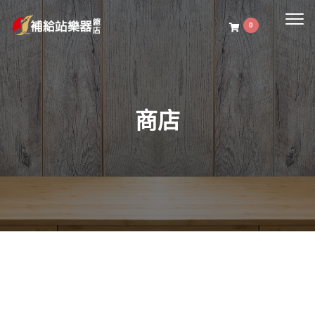
Togg
0
navig
商店