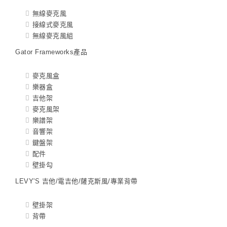
無線麥克風
接線式麥克風
無線麥克風組
Gator Frameworks產品
麥克風盒
樂器盒
吉他架
麥克風架
樂譜架
音響架
鍵盤架
配件
壁掛勾
LEVY'S 吉他/電吉他/薩克斯風/專業背帶
壁掛架
背帶