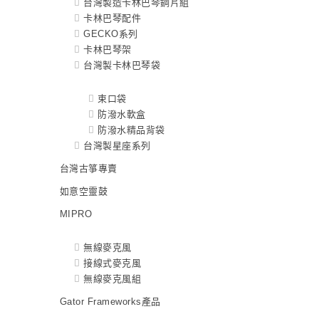
台灣製造卡林巴琴鋼片組
卡林巴琴配件
GECKO系列
卡林巴琴架
台灣製卡林巴琴袋
束口袋
防潑水軟盒
防潑水精品背袋
台灣製星座系列
台灣古箏專賣
如意空靈鼓
MIPRO
無線麥克風
接線式麥克風
無線麥克風組
Gator Frameworks產品