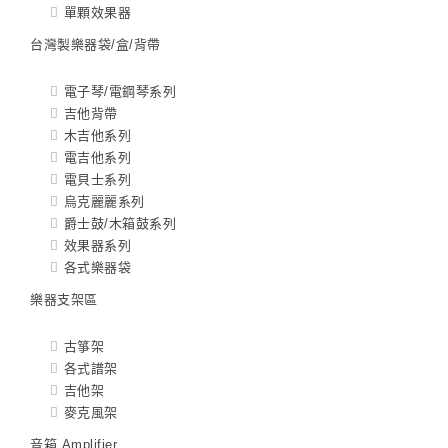
單顆效果器
台灣製樂器袋/盒/背帶
電子琴/電鋼琴系列
吉他背帶
木吉他系列
電吉他系列
電貝士系列
烏克麗麗系列
爵士鼓/木箱鼓系列
效果器系列
各式樂器袋
樂器支架區
古箏架
各式譜架
吉他架
麥克風架
音箱 Amplifier