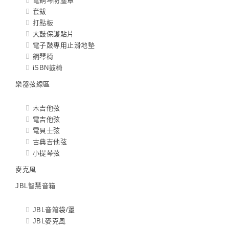
電鋼琴防塵罩
套鈸
打點板
大鼓保護貼片
電子鼓專用止滑地墊
鋼琴椅
iSBN鼓椅
樂器弦線區
木吉他弦
電吉他弦
電貝士弦
古典吉他弦
小提琴弦
麥克風
JBL智慧音箱
JBL音箱袋/罩
JBL麥克風