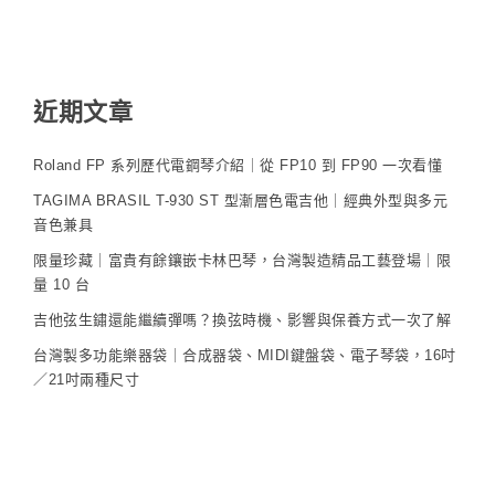
近期文章
Roland FP 系列歷代電鋼琴介紹｜從 FP10 到 FP90 一次看懂
TAGIMA BRASIL T-930 ST 型漸層色電吉他｜經典外型與多元
音色兼具
限量珍藏｜富貴有餘鑲嵌卡林巴琴，台灣製造精品工藝登場｜限
量 10 台
吉他弦生鏽還能繼續彈嗎？換弦時機、影響與保養方式一次了解
台灣製多功能樂器袋｜合成器袋、MIDI鍵盤袋、電子琴袋，16吋
／21吋兩種尺寸