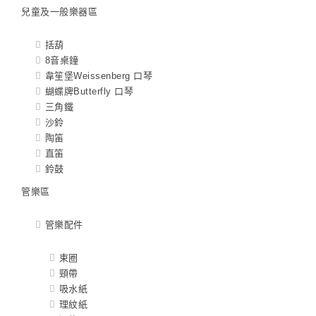
兒童及一般樂器區
括葫
8音桌鐘
韋笙堡Weissenberg 口琴
蝴蝶牌Butterfly 口琴
三角鐵
沙鈴
陶笛
直笛
鈴鼓
管樂區
管樂配件
束圈
頸帶
吸水紙
理紋紙