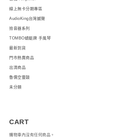
線上無卡分期專區
AudioKing台灣撼聲
拾音器系列
TOMBO蜻蜓牌 手風琴
最新到貨
門市熱賣商品
出清商品
魯儒空靈鼓
未分類
CART
購物車內沒有任何商品。