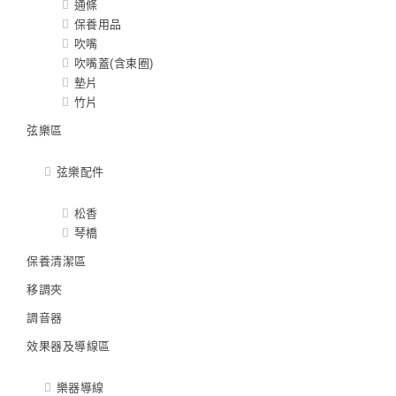
通條
保養用品
吹嘴
吹嘴蓋(含束圈)
墊片
竹片
弦樂區
弦樂配件
松香
琴橋
保養清潔區
移調夾
調音器
效果器及導線區
樂器導線