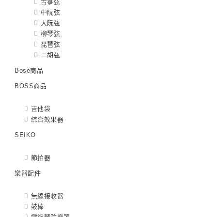
古箏弦
中阮弦
大阮弦
柳琴弦
琵琶弦
二胡弦
Bose商品
BOSS商品
吉他袋
綜合效果器
SEIKO
節拍器
樂器配件
無線接收器
鼓棒