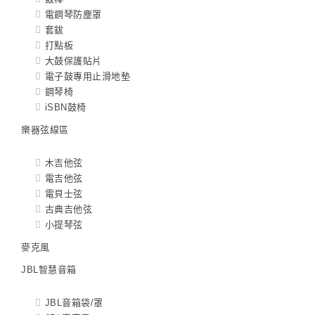
電鋼琴防塵罩
套鈸
打點板
大鼓保護貼片
電子鼓專用止滑地墊
鋼琴椅
iSBN鼓椅
樂器弦線區
木吉他弦
電吉他弦
電貝士弦
古典吉他弦
小提琴弦
麥克風
JBL智慧音箱
JBL音箱袋/罩