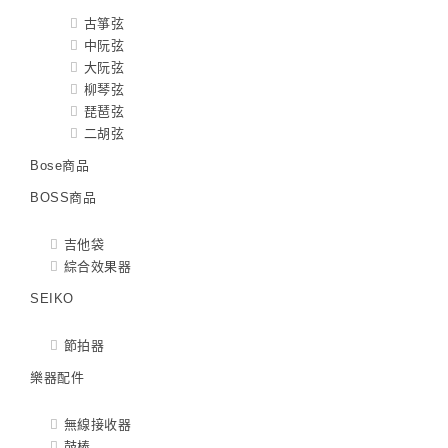
古箏弦
中阮弦
大阮弦
柳琴弦
琵琶弦
二胡弦
Bose商品
BOSS商品
吉他袋
綜合效果器
SEIKO
節拍器
樂器配件
無線接收器
鼓棒