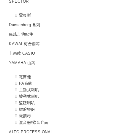
SPECTOR
電貝斯
Duesenberg 系列
民謠吉他配件
KAWAI 河合鋼琴
卡西歐 CASIO
YAMAHA 山葉
電吉他
PA系統
主動式喇叭
被動式喇叭
監聽喇叭
鍵盤樂器
電鋼琴
混音器/錄音介面
ALTO PROFESSIONAL