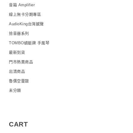
音箱 Amplifier
線上無卡分期專區
AudioKing台灣撼聲
拾音器系列
TOMBO蜻蜓牌 手風琴
最新到貨
門市熱賣商品
出清商品
魯儒空靈鼓
未分類
CART