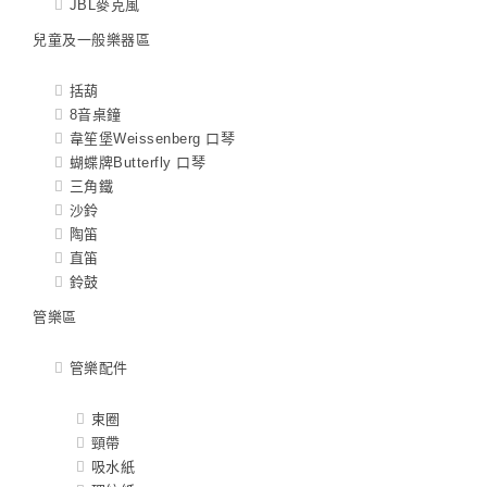
JBL麥克風
兒童及一般樂器區
括葫
8音桌鐘
韋笙堡Weissenberg 口琴
蝴蝶牌Butterfly 口琴
三角鐵
沙鈴
陶笛
直笛
鈴鼓
管樂區
管樂配件
束圈
頸帶
吸水紙