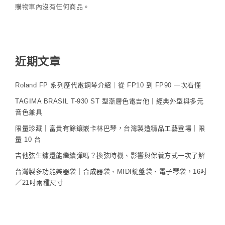
購物車內沒有任何商品。
近期文章
Roland FP 系列歷代電鋼琴介紹｜從 FP10 到 FP90 一次看懂
TAGIMA BRASIL T-930 ST 型漸層色電吉他｜經典外型與多元
音色兼具
限量珍藏｜富貴有餘鑲嵌卡林巴琴，台灣製造精品工藝登場｜限
量 10 台
吉他弦生鏽還能繼續彈嗎？換弦時機、影響與保養方式一次了解
台灣製多功能樂器袋｜合成器袋、MIDI鍵盤袋、電子琴袋，16吋
／21吋兩種尺寸