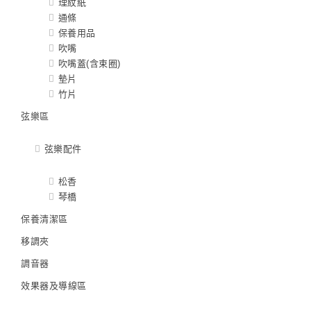
理紋紙
通條
保養用品
吹嘴
吹嘴蓋(含束圈)
墊片
竹片
弦樂區
弦樂配件
松香
琴橋
保養清潔區
移調夾
調音器
效果器及導線區