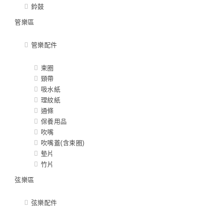
鈴鼓
管樂區
管樂配件
束圈
頸帶
吸水紙
理紋紙
通條
保養用品
吹嘴
吹嘴蓋(含束圈)
墊片
竹片
弦樂區
弦樂配件