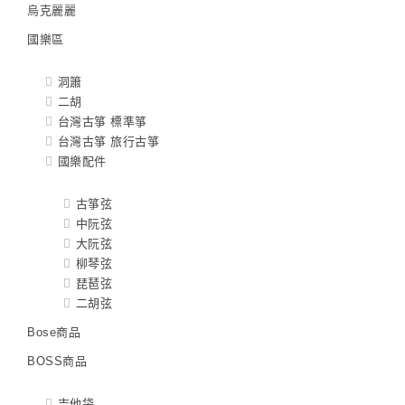
烏克麗麗
國樂區
洞簫
二胡
台灣古箏 標準箏
台灣古箏 旅行古箏
國樂配件
古箏弦
中阮弦
大阮弦
柳琴弦
琵琶弦
二胡弦
Bose商品
BOSS商品
吉他袋