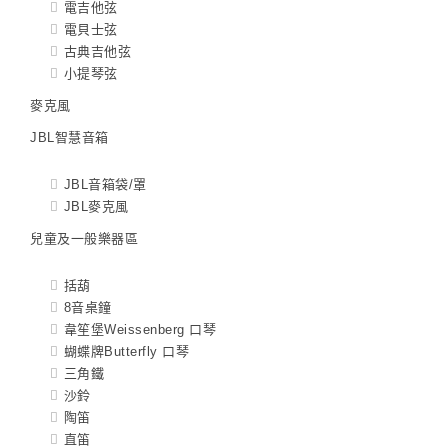
電吉他弦
電貝士弦
古典吉他弦
小提琴弦
麥克風
JBL智慧音箱
JBL音箱袋/罩
JBL麥克風
兒童及一般樂器區
括葫
8音桌鐘
韋笙堡Weissenberg 口琴
蝴蝶牌Butterfly 口琴
三角鐵
沙鈴
陶笛
直笛