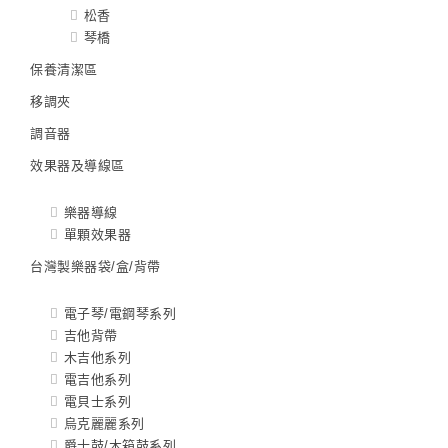
松香
琴橋
保養清潔區
移調夾
調音器
效果器及導線區
樂器導線
單顆效果器
台灣製樂器袋/盒/背帶
電子琴/電鋼琴系列
吉他背帶
木吉他系列
電吉他系列
電貝士系列
烏克麗麗系列
爵士鼓/木箱鼓系列