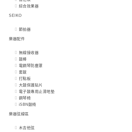
綜合效果器
SEIKO
節拍器
樂器配件
無線接收器
鼓棒
電鋼琴防塵罩
套鈸
打點板
大鼓保護貼片
電子鼓專用止滑地墊
鋼琴椅
iSBN鼓椅
樂器弦線區
木吉他弦