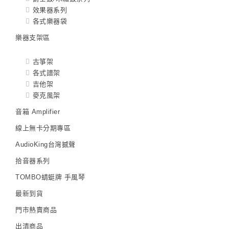
效果器系列
各式樂器袋
樂器支架區
古箏架
各式譜架
吉他架
麥克風架
音箱 Amplifier
線上無卡分期專區
AudioKing台灣撼聲
拾音器系列
TOMBO蜻蜓牌 手風琴
最新到貨
門市熱賣商品
出清商品