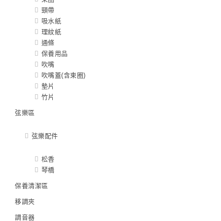
頸帶
吸水紙
理紋紙
通條
保養用品
吹嘴
吹嘴蓋(含束圈)
墊片
竹片
弦樂區
弦樂配件
松香
琴橋
保養清潔區
移調夾
調音器