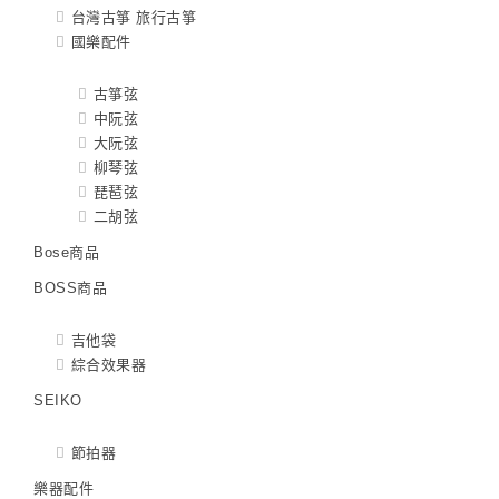
台灣古箏 旅行古箏
國樂配件
古箏弦
中阮弦
大阮弦
柳琴弦
琵琶弦
二胡弦
Bose商品
BOSS商品
吉他袋
綜合效果器
SEIKO
節拍器
樂器配件