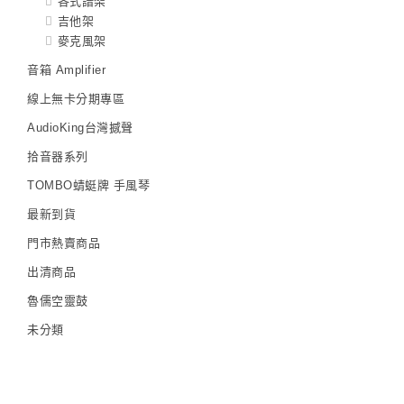
各式譜架
吉他架
麥克風架
音箱 Amplifier
線上無卡分期專區
AudioKing台灣撼聲
拾音器系列
TOMBO蜻蜓牌 手風琴
最新到貨
門市熱賣商品
出清商品
魯儒空靈鼓
未分類