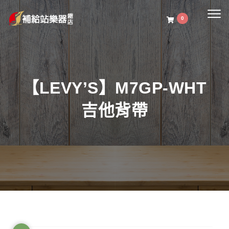
Togg
0
navig
【LEVY’S】M7GP-WHT
吉他背帶