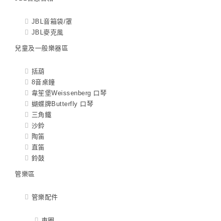
JBL音箱袋/罩
JBL麥克風
兒童及一般樂器區
括葫
8音桌鐘
韋笙堡Weissenberg 口琴
蝴蝶牌Butterfly 口琴
三角鐵
沙鈴
陶笛
直笛
鈴鼓
管樂區
管樂配件
束圈