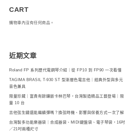
CART
購物車內沒有任何商品。
近期文章
Roland FP 系列歷代電鋼琴介紹｜從 FP10 到 FP90 一次看懂
TAGIMA BRASIL T-930 ST 型漸層色電吉他｜經典外型與多元
音色兼具
限量珍藏｜富貴有餘鑲嵌卡林巴琴，台灣製造精品工藝登場｜限
量 10 台
吉他弦生鏽還能繼續彈嗎？換弦時機、影響與保養方式一次了解
台灣製多功能樂器袋｜合成器袋、MIDI鍵盤袋、電子琴袋，16吋
／21吋兩種尺寸