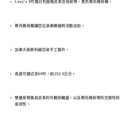
Levy’s 2吋寬白色服裝皮革吉他背帶，黑色聚丙烯背襯。
聚丙烯背襯讓您在演奏樂器時活動自如。
加拿大新斯科細亞省手工製作。
長度可調式至60吋，約152.4公分。
雙層背帶兼具皮革的外觀和觸感，以及聚丙烯背帶的支撐性和
易用性。