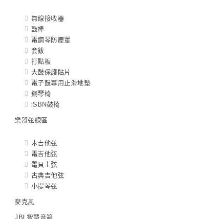
無線接收器
鼓棒
電鋼琴防塵罩
套鈸
打點板
大鼓保護貼片
電子鼓專用止滑地墊
鋼琴椅
iSBN鼓椅
樂器弦線區
木吉他弦
電吉他弦
電貝士弦
古典吉他弦
小提琴弦
麥克風
JBL智慧音箱