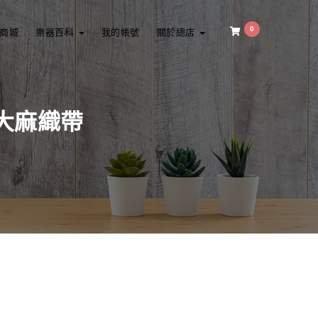
0
商城
樂器百科
我的帳號
關於總店
然大麻織帶