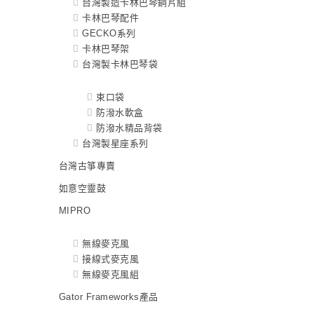
台灣製造卡林巴琴鋼片組
卡林巴琴配件
GECKO系列
卡林巴琴架
台灣製卡林巴琴袋
束口袋
防潑水軟盒
防潑水精品背袋
台灣製星座系列
台灣古箏專賣
如意空靈鼓
MIPRO
無線麥克風
接線式麥克風
無線麥克風組
Gator Frameworks產品