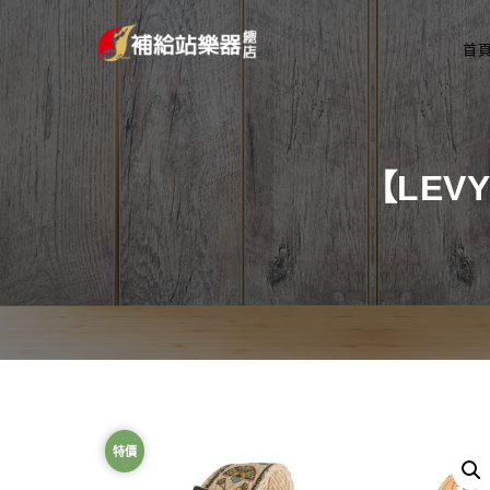
首
【LEV
特價