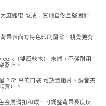
然大麻織帶 製成，質地自然且堅固耐
：背帶表面有特色印刷圖案，視覺更有
ly cork（雙層軟木） 末端，不僅耐用
樂器上。
 2.5″ 高的口袋 可放置撥片、調音夾
能有）。
色金屬滑扣和環，可調整背帶長度以