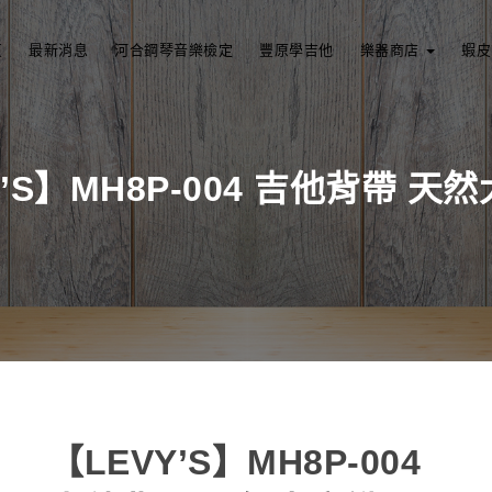
頁
最新消息
河合鋼琴音樂檢定
豐原學吉他
樂器商店
蝦皮
Y’S】MH8P-004 吉他背帶 天
【LEVY’S】MH8P-004