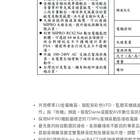
共用標準1U金屬機箱、裝配新彩色VFD、監聽耳機
作」與「待機」頻道。裝配Dante或選配AVB數位
採用MIPRO獨創最穩定的72MHz寬頻高動態接收電路
最先進的純自動選訊接收，長距離接收不斷訊的專業品
首創音碼雜音鎖定雙重靜音控制及雜音指示燈，調整『
MIPRO首創的Auto Scan及ACT功能快速精確的鎖