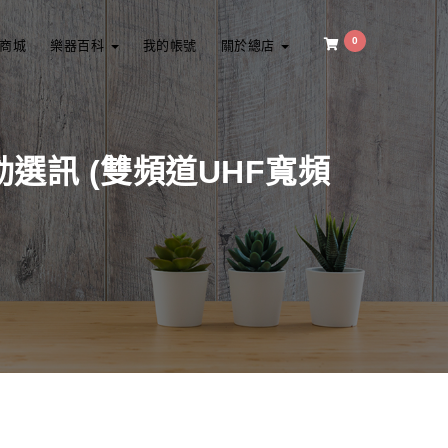
0
商城
樂器百科
我的帳號
關於總店
純自動選訊 (雙頻道UHF寬頻