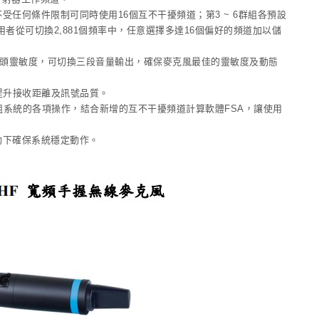
不受任何條件限制可同時使用16個互不干擾頻道；第3 ~ 6群組各預設
者從可切換2,881個頻率中，任意選擇多達16個偏好的頻道加以儲
頭靈敏度，可切換三段音量輸出，確保麥克風最佳的靈敏度及動態
提升接收距離及訊號品質。
控64組系統的各項操作，結合新增的互不干擾頻道計算軟體FSA，讓使用
變動下確保系統穩定動作。