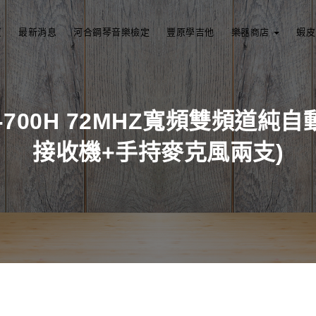
頁
最新消息
河合鋼琴音樂檢定
豐原學吉他
樂器商店
蝦皮
ACT-700H 72MHZ寬頻雙頻道
接收機+手持麥克風兩支)