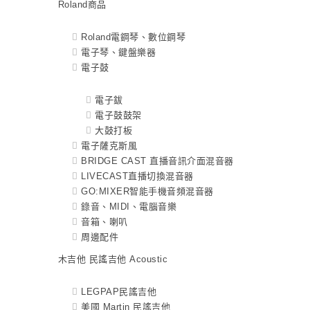
Roland商品
Roland電鋼琴、數位鋼琴
電子琴、鍵盤樂器
電子鼓
電子鈸
電子鼓鼓架
大鼓打板
電子薩克斯風
BRIDGE CAST 直播音訊介面混音器
LIVECAST直播切換混音器
GO:MIXER智能手機音頻混音器
錄音、MIDI、電腦音樂
音箱、喇叭
周邊配件
木吉他 民謠吉他 Acoustic
LEGPAP民謠吉他
美國 Martin 民謠吉他