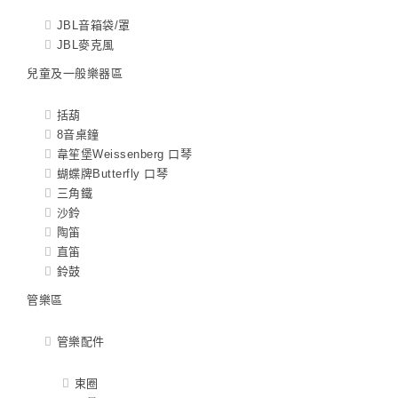
JBL音箱袋/罩
JBL麥克風
兒童及一般樂器區
括葫
8音桌鐘
韋笙堡Weissenberg 口琴
蝴蝶牌Butterfly 口琴
三角鐵
沙鈴
陶笛
直笛
鈴鼓
管樂區
管樂配件
束圈