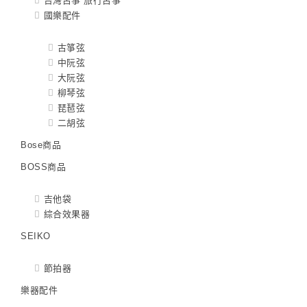
台灣古箏 旅行古箏
國樂配件
古箏弦
中阮弦
大阮弦
柳琴弦
琵琶弦
二胡弦
Bose商品
BOSS商品
吉他袋
綜合效果器
SEIKO
節拍器
樂器配件