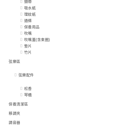
頸帶
吸水紙
理紋紙
通條
保養用品
吹嘴
吹嘴蓋(含束圈)
墊片
竹片
弦樂區
弦樂配件
松香
琴橋
保養清潔區
移調夾
調音器