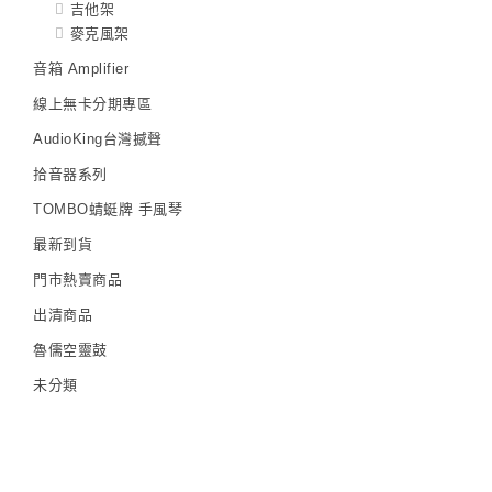
吉他架
麥克風架
音箱 Amplifier
線上無卡分期專區
AudioKing台灣撼聲
拾音器系列
TOMBO蜻蜓牌 手風琴
最新到貨
門市熱賣商品
出清商品
魯儒空靈鼓
未分類