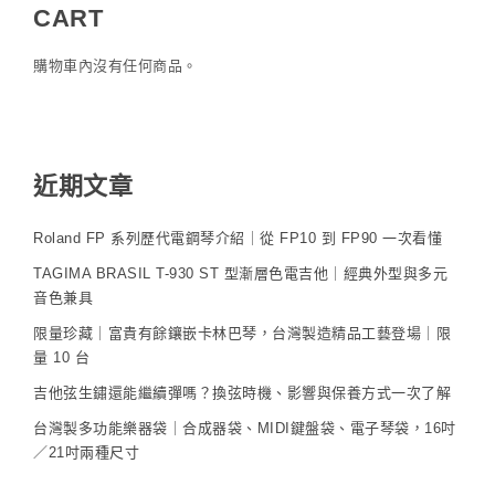
CART
購物車內沒有任何商品。
近期文章
Roland FP 系列歷代電鋼琴介紹｜從 FP10 到 FP90 一次看懂
TAGIMA BRASIL T-930 ST 型漸層色電吉他｜經典外型與多元
音色兼具
限量珍藏｜富貴有餘鑲嵌卡林巴琴，台灣製造精品工藝登場｜限
量 10 台
吉他弦生鏽還能繼續彈嗎？換弦時機、影響與保養方式一次了解
台灣製多功能樂器袋｜合成器袋、MIDI鍵盤袋、電子琴袋，16吋
／21吋兩種尺寸