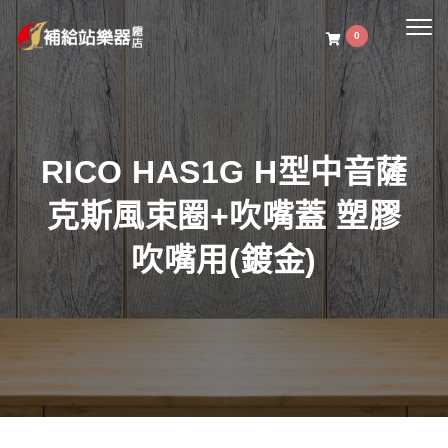
Togg
0
navig
RICO HAS1G H型中音薩
克斯風束圈+吹嘴蓋 塑膠
吹嘴用(鍍金)