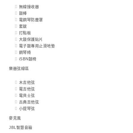
無線接收器
鼓棒
電鋼琴防塵罩
套鈸
打點板
大鼓保護貼片
電子鼓專用止滑地墊
鋼琴椅
iSBN鼓椅
樂器弦線區
木吉他弦
電吉他弦
電貝士弦
古典吉他弦
小提琴弦
麥克風
JBL智慧音箱