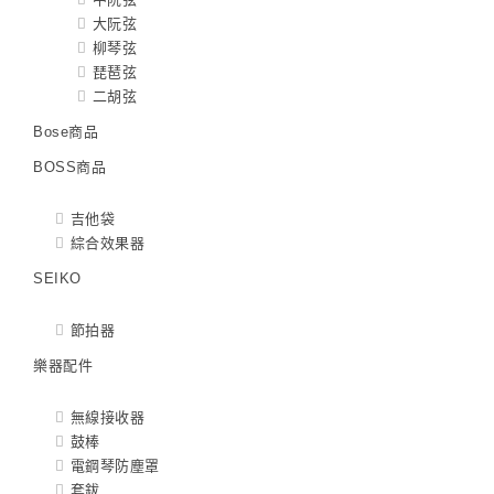
大阮弦
柳琴弦
琵琶弦
二胡弦
Bose商品
BOSS商品
吉他袋
綜合效果器
SEIKO
節拍器
樂器配件
無線接收器
鼓棒
電鋼琴防塵罩
套鈸