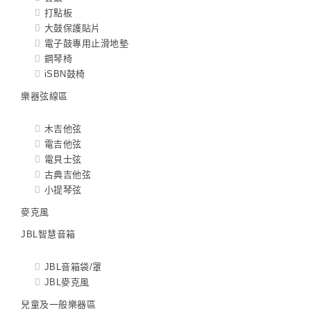
打點板
大鼓保護貼片
電子鼓專用止滑地墊
鋼琴椅
iSBN鼓椅
樂器弦線區
木吉他弦
電吉他弦
電貝士弦
古典吉他弦
小提琴弦
麥克風
JBL智慧音箱
JBL音箱袋/罩
JBL麥克風
兒童及一般樂器區