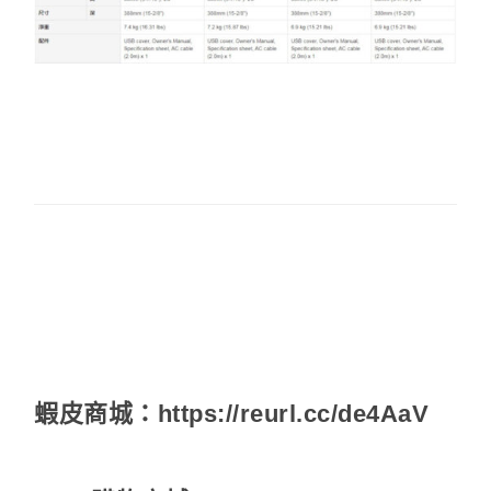
蝦皮商城：
https://reurl.cc/de4AaV