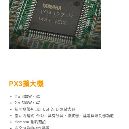
PX3擴大機
2 x 300W，8Ω
2 x 500W，4Ω
新開發帶有自訂 LSI 的 D 類放大器
靈活內建式 PEQ，具有分音，濾波器，延遲與限制器功能
Yamaha 喇叭預設
安全可靠的操作裝置