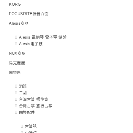
KORG
FOCUSRITE錄音介面
Alesis商品
Alesis 電鋼琴 電子琴 鍵盤
Alesis電子鼓
NUX商品
烏克麗麗
國樂區
洞簫
二胡
台灣古箏 標準箏
台灣古箏 旅行古箏
國樂配件
古箏弦
中阮弦