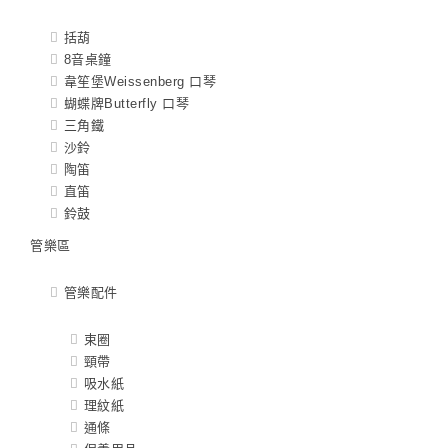
括葫
8音桌鐘
韋笙堡Weissenberg 口琴
蝴蝶牌Butterfly 口琴
三角鐵
沙鈴
陶笛
直笛
鈴鼓
管樂區
管樂配件
束圈
頸帶
吸水紙
理紋紙
通條