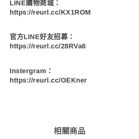
LINE購物商城：
https://reurl.cc/KX1ROM
官方LINE好友招募：
https://reurl.cc/28RVa6
Instergram：
https://reurl.cc/OEKner
相關商品