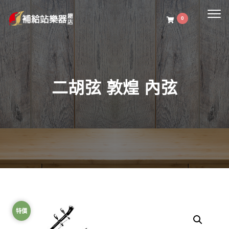
Togg
0
navig
二胡弦 敦煌 內弦
特價