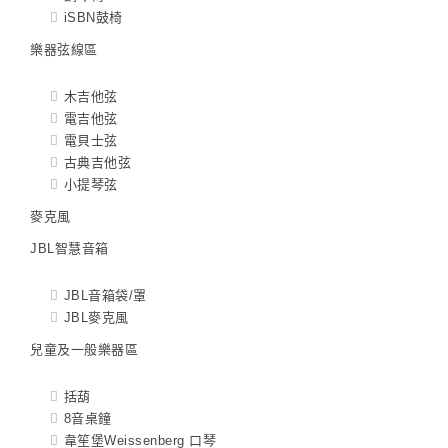
iSBN鼓椅
樂器弦線區
木吉他弦
電吉他弦
電貝士弦
古典吉他弦
小提琴弦
麥克風
JBL智慧音箱
JBL音箱袋/罩
JBL麥克風
兒童及一般樂器區
括葫
8音桌鐘
韋笙堡Weissenberg 口琴