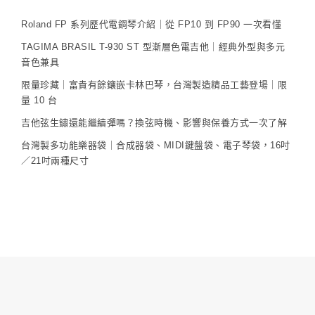
Roland FP 系列歷代電鋼琴介紹｜從 FP10 到 FP90 一次看懂
TAGIMA BRASIL T-930 ST 型漸層色電吉他｜經典外型與多元
音色兼具
限量珍藏｜富貴有餘鑲嵌卡林巴琴，台灣製造精品工藝登場｜限
量 10 台
吉他弦生鏽還能繼續彈嗎？換弦時機、影響與保養方式一次了解
台灣製多功能樂器袋｜合成器袋、MIDI鍵盤袋、電子琴袋，16吋
／21吋兩種尺寸