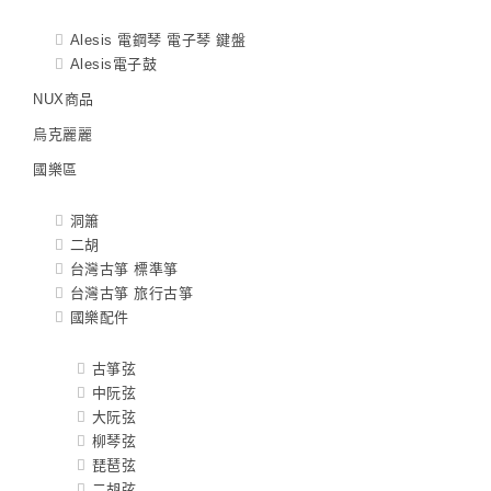
Alesis 電鋼琴 電子琴 鍵盤
Alesis電子鼓
NUX商品
烏克麗麗
國樂區
洞簫
二胡
台灣古箏 標準箏
台灣古箏 旅行古箏
國樂配件
古箏弦
中阮弦
大阮弦
柳琴弦
琵琶弦
二胡弦