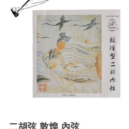
二胡弦 敦煌 內弦