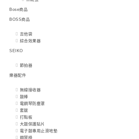
Bose商品
BOSS商品
吉他袋
綜合效果器
SEIKO
節拍器
樂器配件
無線接收器
鼓棒
電鋼琴防塵罩
套鈸
打點板
大鼓保護貼片
電子鼓專用止滑地墊
鋼琴椅