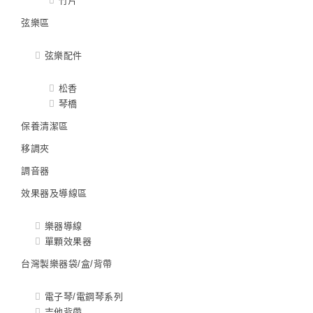
竹片
弦樂區
弦樂配件
松香
琴橋
保養清潔區
移調夾
調音器
效果器及導線區
樂器導線
單顆效果器
台灣製樂器袋/盒/背帶
電子琴/電鋼琴系列
吉他背帶