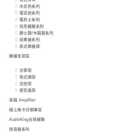
木吉他系列
電吉他系列
電貝士系列
烏克麗麗系列
爵士鼓/木箱鼓系列
效果器系列
各式樂器袋
樂器支架區
古箏架
各式譜架
吉他架
麥克風架
音箱 Amplifier
線上無卡分期專區
AudioKing台灣撼聲
拾音器系列