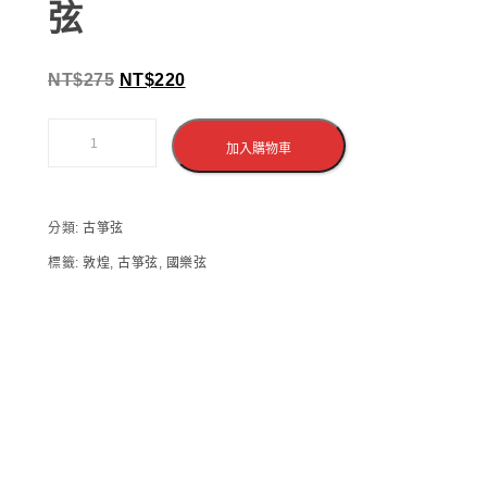
弦
NT$
275
NT$
220
加入購物車
分類:
古箏弦
標籤:
敦煌
,
古箏弦
,
國樂弦