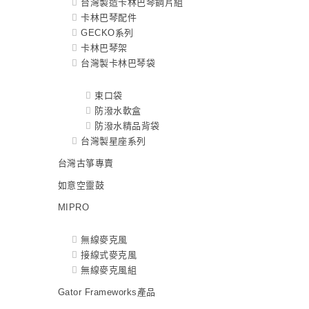
台灣製造卡林巴琴鋼片組
卡林巴琴配件
GECKO系列
卡林巴琴架
台灣製卡林巴琴袋
束口袋
防潑水軟盒
防潑水精品背袋
台灣製星座系列
台灣古箏專賣
如意空靈鼓
MIPRO
無線麥克風
接線式麥克風
無線麥克風組
Gator Frameworks產品