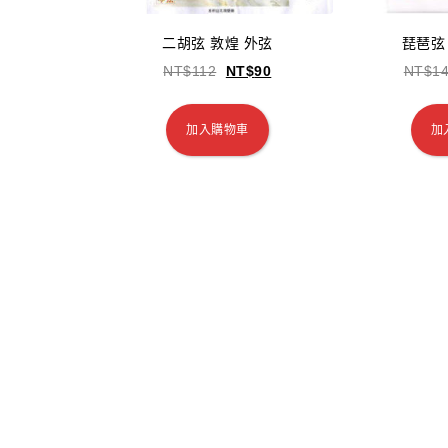
二胡弦 敦煌 外弦
琵琶弦 
NT$
112
NT$
90
NT$
1
加入購物車
加