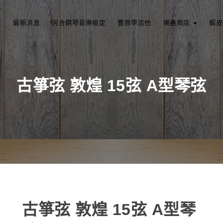
頁
最新消息
河合鋼琴音樂檢定
豐原學吉他
樂器商店
蝦皮
古箏弦 敦煌 15弦 A型琴弦
古箏弦 敦煌 15弦 A型琴