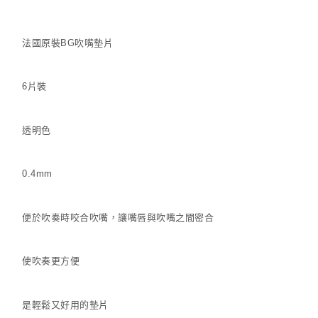
法國原裝BG吹嘴墊片
6片裝
透明色
0.4mm
便於吹奏時咬合吹嘴，讓嘴唇與吹嘴之間密合
使吹奏更方便
是輕鬆又好用的墊片