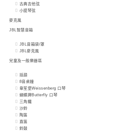
古典吉他弦
小提琴弦
麥克風
JBL智慧音箱
JBL音箱袋/罩
JBL麥克風
兒童及一般樂器區
括葫
8音桌鐘
韋笙堡Weissenberg 口琴
蝴蝶牌Butterfly 口琴
三角鐵
沙鈴
陶笛
直笛
鈴鼓