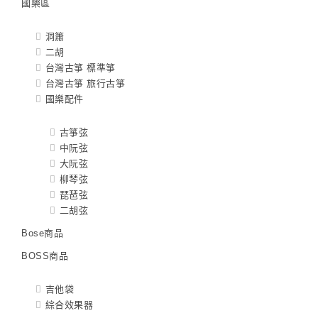
國樂區
洞簫
二胡
台灣古箏 標準箏
台灣古箏 旅行古箏
國樂配件
古箏弦
中阮弦
大阮弦
柳琴弦
琵琶弦
二胡弦
Bose商品
BOSS商品
吉他袋
綜合效果器