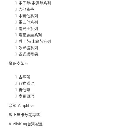
電子琴/電鋼琴系列
吉他背帶
木吉他系列
電吉他系列
電貝士系列
烏克麗麗系列
爵士鼓/木箱鼓系列
效果器系列
各式樂器袋
樂器支架區
古箏架
各式譜架
吉他架
麥克風架
音箱 Amplifier
線上無卡分期專區
AudioKing台灣撼聲