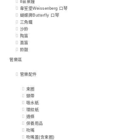
8音桌鐘
韋笙堡Weissenberg 口琴
蝴蝶牌Butterfly 口琴
三角鐵
沙鈴
陶笛
直笛
鈴鼓
管樂區
管樂配件
束圈
頸帶
吸水紙
理紋紙
通條
保養用品
吹嘴
吹嘴蓋(含束圈)