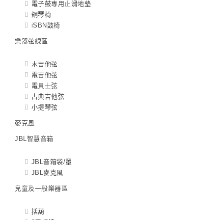
電子鼓專用止滑地墊
鋼琴椅
iSBN鼓椅
樂器弦線區
木吉他弦
電吉他弦
電貝士弦
古典吉他弦
小提琴弦
麥克風
JBL智慧音箱
JBL音箱袋/罩
JBL麥克風
兒童及一般樂器區
括葫