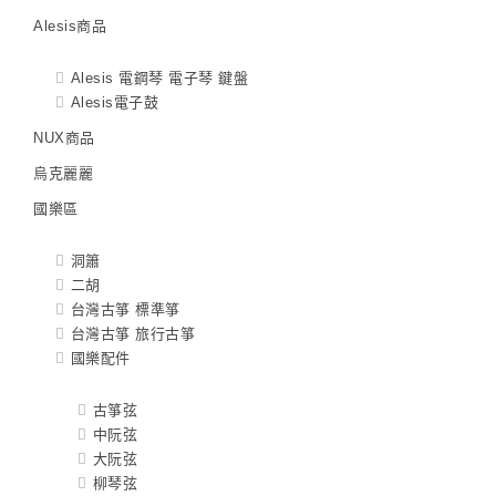
Alesis商品
Alesis 電鋼琴 電子琴 鍵盤
Alesis電子鼓
NUX商品
烏克麗麗
國樂區
洞簫
二胡
台灣古箏 標準箏
台灣古箏 旅行古箏
國樂配件
古箏弦
中阮弦
大阮弦
柳琴弦