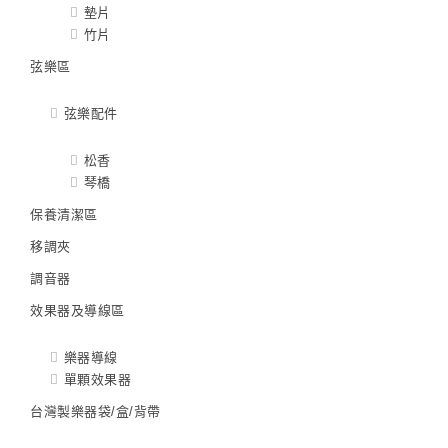
墊片
竹片
弦樂區
弦樂配件
松香
琴橋
保養清潔區
移調夾
調音器
效果器及導線區
樂器導線
單顆效果器
台灣製樂器袋/盒/背帶