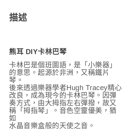
描述
熊
耳 DIY卡林巴琴
卡林巴是個班圖語，是「小樂器」
的意思。起源於非洲，又稱鐵片
琴。
後來透過樂器學者Hugh Tracey精心
改良，成為現今的卡林巴琴。因彈
奏方式，由大拇指左右彈撥，故又
稱「拇指琴」。音色空靈優美，猶
如
水晶音樂盒般的天使之音。