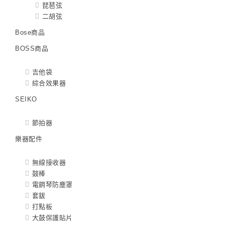
琵琶弦
二胡弦
Bose商品
BOSS商品
吉他袋
綜合效果器
SEIKO
節拍器
樂器配件
無線接收器
鼓棒
電鋼琴防塵罩
套鈸
打點板
大鼓保護貼片