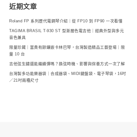
近期文章
Roland FP 系列歷代電鋼琴介紹｜從 FP10 到 FP90 一次看懂
TAGIMA BRASIL T-930 ST 型漸層色電吉他｜經典外型與多元
音色兼具
限量珍藏｜富貴有餘鑲嵌卡林巴琴，台灣製造精品工藝登場｜限
量 10 台
吉他弦生鏽還能繼續彈嗎？換弦時機、影響與保養方式一次了解
台灣製多功能樂器袋｜合成器袋、MIDI鍵盤袋、電子琴袋，16吋
／21吋兩種尺寸