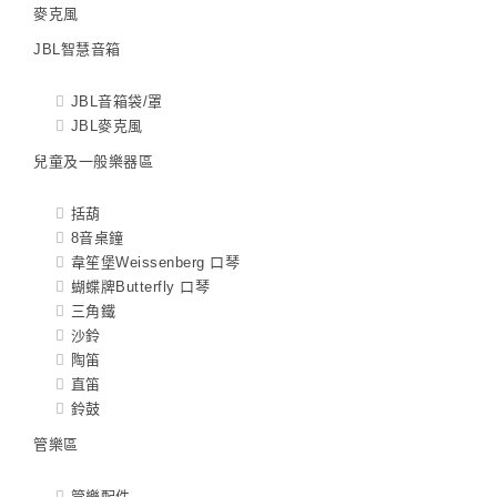
麥克風
JBL智慧音箱
JBL音箱袋/罩
JBL麥克風
兒童及一般樂器區
括葫
8音桌鐘
韋笙堡Weissenberg 口琴
蝴蝶牌Butterfly 口琴
三角鐵
沙鈴
陶笛
直笛
鈴鼓
管樂區
管樂配件