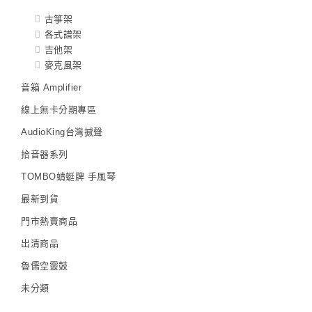
古箏架
各式譜架
吉他架
麥克風架
音箱 Amplifier
線上無卡分期專區
AudioKing台灣撼聲
拾音器系列
TOMBO蜻蜓牌 手風琴
最新到貨
門市熱賣商品
出清商品
魯儒空靈鼓
未分類