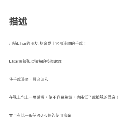
描述
用過Elixir的朋友,都會愛上它那滑順的手感！
Elixir頂級弦以獨特的技術處理
使手感滑順，聲音溫和
在弦上包上一層薄膜，使不容易生鏽，也降低了摩擦弦的聲音！
並且有比一般弦長3~5倍的使用壽命