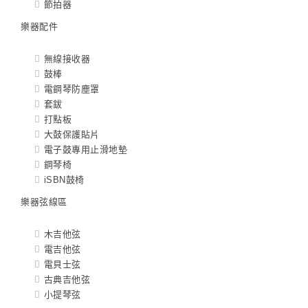
節拍器
樂器配件
無線接收器
鼓棒
電鋼琴防塵罩
套鈸
打點板
大鼓保護貼片
電子鼓專用止滑地墊
鋼琴椅
iSBN鼓椅
樂器弦線區
木吉他弦
電吉他弦
電貝士弦
古典吉他弦
小提琴弦