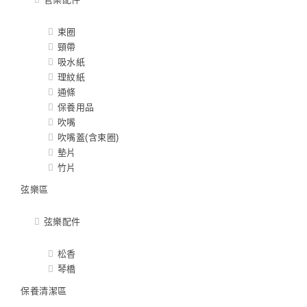
束圈
頸帶
吸水紙
理紋紙
通條
保養用品
吹嘴
吹嘴蓋(含束圈)
墊片
竹片
弦樂區
弦樂配件
松香
琴橋
保養清潔區