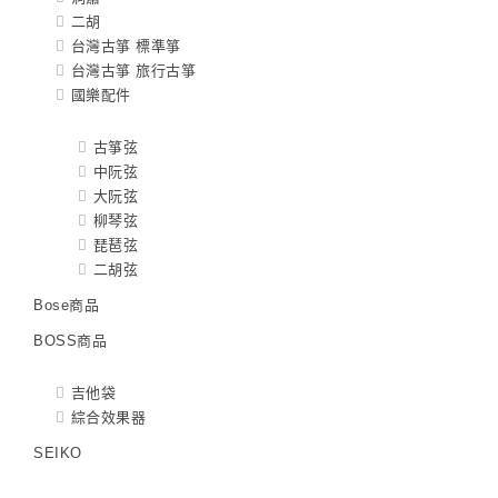
二胡
台灣古箏 標準箏
台灣古箏 旅行古箏
國樂配件
古箏弦
中阮弦
大阮弦
柳琴弦
琵琶弦
二胡弦
Bose商品
BOSS商品
吉他袋
綜合效果器
SEIKO